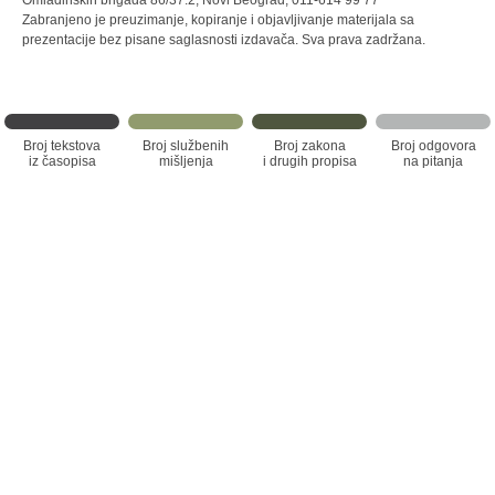
Omladinskih brigada 86/37.2, Novi Beograd, 011-614 99 77
Zabranjeno je preuzimanje, kopiranje i objavljivanje materijala sa
prezentacije bez pisane saglasnosti izdavača. Sva prava zadržana.
Broj tekstova
Broj službenih
Broj zakona
Broj odgovora
iz časopisa
mišljenja
i drugih propisa
na pitanja