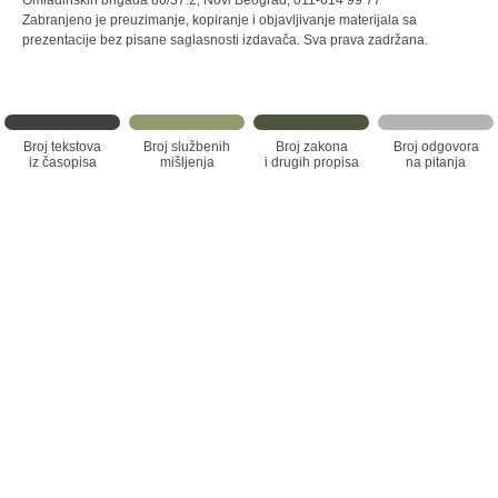
Omladinskih brigada 86/37.2, Novi Beograd, 011-614 99 77
Zabranjeno je preuzimanje, kopiranje i objavljivanje materijala sa
prezentacije bez pisane saglasnosti izdavača. Sva prava zadržana.
Broj tekstova
Broj službenih
Broj zakona
Broj odgovora
iz časopisa
mišljenja
i drugih propisa
na pitanja