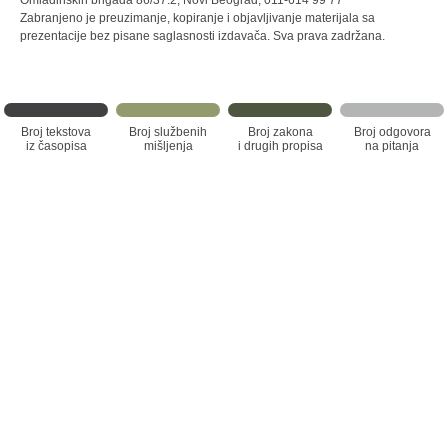
Omladinskih brigada 86/37.2, Novi Beograd, 011-614 99 77
Zabranjeno je preuzimanje, kopiranje i objavljivanje materijala sa
prezentacije bez pisane saglasnosti izdavača. Sva prava zadržana.
Broj tekstova
Broj službenih
Broj zakona
Broj odgovora
iz časopisa
mišljenja
i drugih propisa
na pitanja