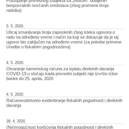
Postupanje privrednog subjekta sa „viškom” dobijenih
bespovratnih novčanih sredstava (zbog promene broja
radnika)
5. 5. 2020.
Uticaj smanjivanja broja zaposlenih zbog isteka ugovora o
radu na određeno vreme i način na koji se dokazuje da je taj
ugovor bio zaključen na određeno vreme (za potrebe primene
Uredbe o fiskalnim pogodnostima)
4. 5. 2020.
Otvaranje namenskog računa za isplatu direktnih davanja
COVID-19 u slučaju kada privredni subjekt nije izvršio izbor
banke do 25. aprila. 2020
4. 5. 2020.
Računovodstveno evidentiranje fiskalnih pogodnosti i direktnih
davanja
28. 4. 2020.
(Ne)mogućnost korišćenja fiskalnih pogodnosti i direktnih