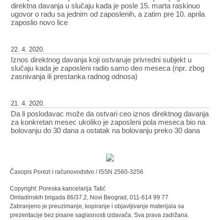
direktna davanja u slučaju kada je posle 15. marta raskinuo
ugovor o radu sa jednim od zaposlenih, a zatim pre 10. aprila
zaposlio novo lice
22. 4. 2020.
Iznos direktnog davanja koji ostvaruje privredni subjekt u
slučaju kada je zaposleni radio samo deo meseca (npr. zbog
zasnivanja ili prestanka radnog odnosa)
21. 4. 2020.
Da li poslodavac može da ostvari ceo iznos direktnog davanja
za konkretan mesec ukoliko je zaposleni pola meseca bio na
bolovanju do 30 dana a ostatak na bolovanju preko 30 dana
Časopis Porezi i računovodstvo / ISSN 2560-3256
Copyright: Poreska kancelarija Tatić
Omladinskih brigada 86/37.2, Novi Beograd, 011-614 99 77
Zabranjeno je preuzimanje, kopiranje i objavljivanje materijala sa
prezentacije bez pisane saglasnosti izdavača. Sva prava zadržana.