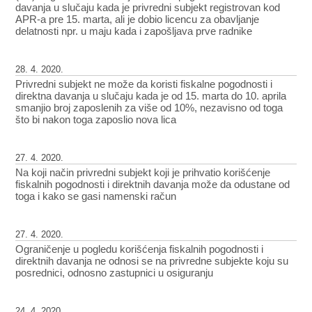
davanja u slučaju kada je privredni subjekt registrovan kod
APR-a pre 15. marta, ali je dobio licencu za obavljanje
delatnosti npr. u maju kada i zapošljava prve radnike
28. 4. 2020.
Privredni subjekt ne može da koristi fiskalne pogodnosti i
direktna davanja u slučaju kada je od 15. marta do 10. aprila
smanjio broj zaposlenih za više od 10%, nezavisno od toga
što bi nakon toga zaposlio nova lica
27. 4. 2020.
Na koji način privredni subjekt koji je prihvatio korišćenje
fiskalnih pogodnosti i direktnih davanja može da odustane od
toga i kako se gasi namenski račun
27. 4. 2020.
Ograničenje u pogledu korišćenja fiskalnih pogodnosti i
direktnih davanja ne odnosi se na privredne subjekte koju su
posrednici, odnosno zastupnici u osiguranju
24. 4. 2020.