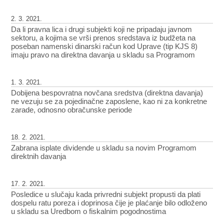
2. 3. 2021.
Da li pravna lica i drugi subjekti koji ne pripadaju javnom
sektoru, a kojima se vrši prenos sredstava iz budžeta na
poseban namenski dinarski račun kod Uprave (tip KJS 8)
imaju pravo na direktna davanja u skladu sa Programom
1. 3. 2021.
Dobijena bespovratna novčana sredstva (direktna davanja)
ne vezuju se za pojedinačne zaposlene, kao ni za konkretne
zarade, odnosno obračunske periode
18. 2. 2021.
Zabrana isplate dividende u skladu sa novim Programom
direktnih davanja
17. 2. 2021.
Posledice u slučaju kada privredni subjekt propusti da plati
dospelu ratu poreza i doprinosa čije je plaćanje bilo odloženo
u skladu sa Uredbom o fiskalnim pogodnostima