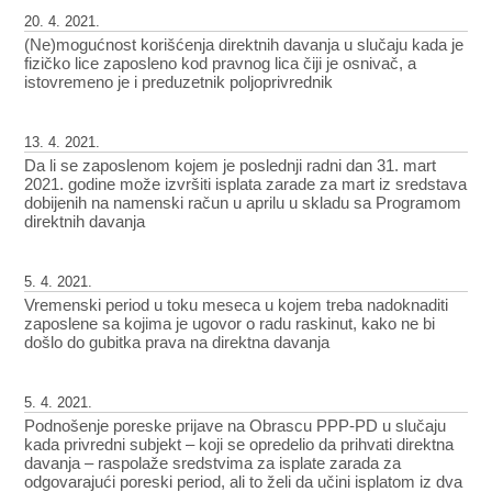
20. 4. 2021.
(Ne)mogućnost korišćenja direktnih davanja u slučaju kada je
fizičko lice zaposleno kod pravnog lica čiji je osnivač, a
istovremeno je i preduzetnik poljoprivrednik
13. 4. 2021.
Da li se zaposlenom kojem je poslednji radni dan 31. mart
2021. godine može izvršiti isplata zarade za mart iz sredstava
dobijenih na namenski račun u aprilu u skladu sa Programom
direktnih davanja
5. 4. 2021.
Vremenski period u toku meseca u kojem treba nadoknaditi
zaposlene sa kojima je ugovor o radu raskinut, kako ne bi
došlo do gubitka prava na direktna davanja
5. 4. 2021.
Podnošenje poreske prijave na Obrascu PPP-PD u slučaju
kada privredni subjekt – koji se opredelio da prihvati direktna
davanja – raspolaže sredstvima za isplate zarada za
odgovarajući poreski period, ali to želi da učini isplatom iz dva