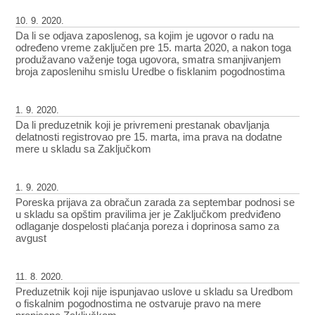
10. 9. 2020.
Da li se odjava zaposlenog, sa kojim je ugovor o radu na
određeno vreme zaključen pre 15. marta 2020, a nakon toga
produžavano važenje toga ugovora, smatra smanjivanjem
broja zaposlenihu smislu Uredbe o fisklanim pogodnostima
1. 9. 2020.
Da li preduzetnik koji je privremeni prestanak obavljanja
delatnosti registrovao pre 15. marta, ima prava na dodatne
mere u skladu sa Zaključkom
1. 9. 2020.
Poreska prijava za obračun zarada za septembar podnosi se
u skladu sa opštim pravilima jer je Zaključkom predviđeno
odlaganje dospelosti plaćanja poreza i doprinosa samo za
avgust
11. 8. 2020.
Preduzetnik koji nije ispunjavao uslove u skladu sa Uredbom
o fiskalnim pogodnostima ne ostvaruje pravo na mere