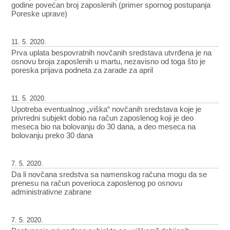
godine povećan broj zaposlenih (primer spornog postupanja
Poreske uprave)
11. 5. 2020.
Prva uplata bespovratnih novčanih sredstava utvrđena je na
osnovu broja zaposlenih u martu, nezavisno od toga što je
poreska prijava podneta za zarade za april
11. 5. 2020.
Upotreba eventualnog „viška“ novčanih sredstava koje je
privredni subjekt dobio na račun zaposlenog koji je deo
meseca bio na bolovanju do 30 dana, a deo meseca na
bolovanju preko 30 dana
7. 5. 2020.
Da li novčana sredstva sa namenskog računa mogu da se
prenesu na račun poverioca zaposlenog po osnovu
administrativne zabrane
7. 5. 2020.