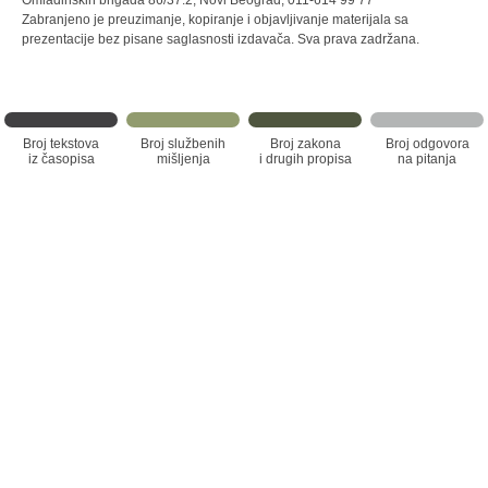
Omladinskih brigada 86/37.2, Novi Beograd, 011-614 99 77
Zabranjeno je preuzimanje, kopiranje i objavljivanje materijala sa
prezentacije bez pisane saglasnosti izdavača. Sva prava zadržana.
Broj tekstova
Broj službenih
Broj zakona
Broj odgovora
iz časopisa
mišljenja
i drugih propisa
na pitanja