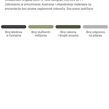
Omladinskih brigada 86/37.2, Novi Beograd, 011-614 99 77
Zabranjeno je preuzimanje, kopiranje i objavljivanje materijala sa
prezentacije bez pisane saglasnosti izdavača. Sva prava zadržana.
Broj tekstova
Broj službenih
Broj zakona
Broj odgovora
iz časopisa
mišljenja
i drugih propisa
na pitanja