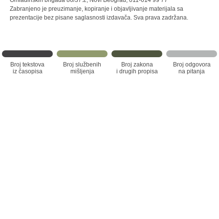
Omladinskih brigada 86/37.2, Novi Beograd, 011-614 99 77
Zabranjeno je preuzimanje, kopiranje i objavljivanje materijala sa
prezentacije bez pisane saglasnosti izdavača. Sva prava zadržana.
Broj tekstova
Broj službenih
Broj zakona
Broj odgovora
iz časopisa
mišljenja
i drugih propisa
na pitanja