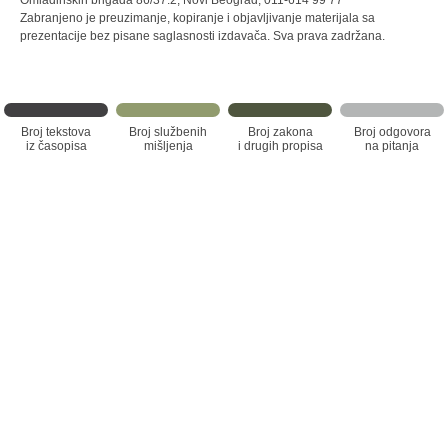
Omladinskih brigada 86/37.2, Novi Beograd, 011-614 99 77
Zabranjeno je preuzimanje, kopiranje i objavljivanje materijala sa
prezentacije bez pisane saglasnosti izdavača. Sva prava zadržana.
Broj tekstova
Broj službenih
Broj zakona
Broj odgovora
iz časopisa
mišljenja
i drugih propisa
na pitanja