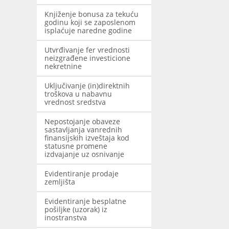
Knjiženje bonusa za tekuću
godinu koji se zaposlenom
isplaćuje naredne godine
Utvrđivanje fer vrednosti
neizgrađene investicione
nekretnine
Uključivanje (in)direktnih
troškova u nabavnu
vrednost sredstva
Nepostojanje obaveze
sastavljanja vanrednih
finansijskih izveštaja kod
statusne promene
izdvajanje uz osnivanje
Evidentiranje prodaje
zemljišta
Evidentiranje besplatne
pošiljke (uzorak) iz
inostranstva