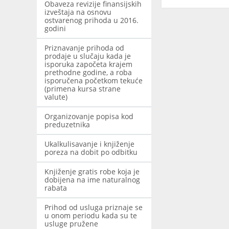
Obaveza revizije finansijskih
izveštaja na osnovu
ostvarenog prihoda u 2016.
godini
Priznavanje prihoda od
prodaje u slučaju kada je
isporuka započeta krajem
prethodne godine, a roba
isporučena početkom tekuće
(primena kursa strane
valute)
Organizovanje popisa kod
preduzetnika
Ukalkulisavanje i knjiženje
poreza na dobit po odbitku
Knjiženje gratis robe koja je
dobijena na ime naturalnog
rabata
Prihod od usluga priznaje se
u onom periodu kada su te
usluge pružene