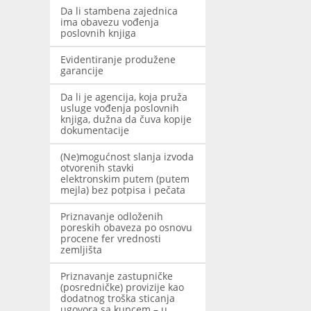
Da li stambena zajednica
ima obavezu vođenja
poslovnih knjiga
Evidentiranje produžene
garancije
Da li je agencija, koja pruža
usluge vođenja poslovnih
knjiga, dužna da čuva kopije
dokumentacije
(Ne)mogućnost slanja izvoda
otvorenih stavki
elektronskim putem (putem
mejla) bez potpisa i pečata
Priznavanje odloženih
poreskih obaveza po osnovu
procene fer vrednosti
zemljišta
Priznavanje zastupničke
(posredničke) provizije kao
dodatnog troška sticanja
ugovora sa kupcem – u