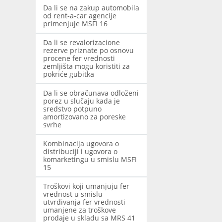
Da li se na zakup automobila
od rent-a-car agencije
primenjuje MSFI 16
Da li se revalorizacione
rezerve priznate po osnovu
procene fer vrednosti
zemljišta mogu koristiti za
pokriće gubitka
Da li se obračunava odloženi
porez u slučaju kada je
sredstvo potpuno
amortizovano za poreske
svrhe
Kombinacija ugovora o
distribuciji i ugovora o
komarketingu u smislu MSFI
15
Troškovi koji umanjuju fer
vrednost u smislu
utvrđivanja fer vrednosti
umanjene za troškove
prodaje u skladu sa MRS 41