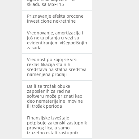
skladu sa MSFI 15
Priznavanje efekta procene
investicione nekretnine
Vrednovanje, amortizacija i
još neka pitanja u vezi sa
evidentiranjem višegodišnjih
zasada
Vrednost po kojoj se vrši
reklasifikacija stalnih
sredstava na stalna sredstva
namenjena prodaji
Da li se trošak obuke
zaposlenih za rad na
softveru može priznati kao
deo nematerijalne imovine
ili trošak perioda
Finansijske izveštaje
potpisuje zakonski zastupnik
pravnog lica, a samo
izuzetno ostali zastupnik