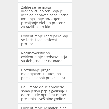
Zalihe se ne mogu
vrednovati po ceni koja je
veća od nabavne cene / cena
koštanja i nije dozvoljeno
prebijanje efekata procene
za različite artikle
Evidentiranje kontejnera koji
se koristi kao poslovni
prostor
Računovodstveno
evidentiranje sredstava koja
su dobijena bez naknade
Utvrđivanje praga
materijalnosti i uticaj na
porez na dobit pravnih lica
Da li može da se sprovede
samo jedan popis godišnje i
da on bude npr. šest meseci
pre kraja izveštajne godine
Evidentiranje nematerijalne