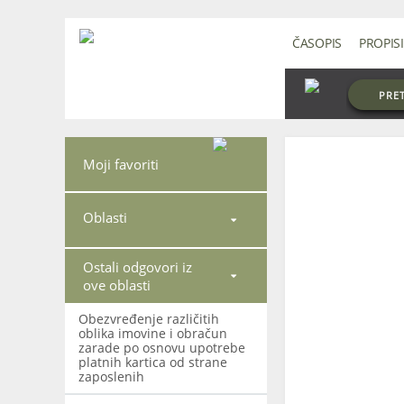
ČASOPIS
PROPISI
PRE
Moji favoriti
Oblasti

Ostali odgovori iz

ove oblasti
Obezvređenje različitih
oblika imovine i obračun
zarade po osnovu upotrebe
platnih kartica od strane
zaposlenih