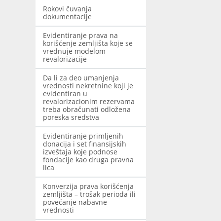
Rokovi čuvanja
dokumentacije
Evidentiranje prava na
korišćenje zemljišta koje se
vrednuje modelom
revalorizacije
Da li za deo umanjenja
vrednosti nekretnine koji je
evidentiran u
revalorizacionim rezervama
treba obračunati odložena
poreska sredstva
Evidentiranje primljenih
donacija i set finansijskih
izveštaja koje podnose
fondacije kao druga pravna
lica
Konverzija prava korišćenja
zemljišta – trošak perioda ili
povećanje nabavne
vrednosti