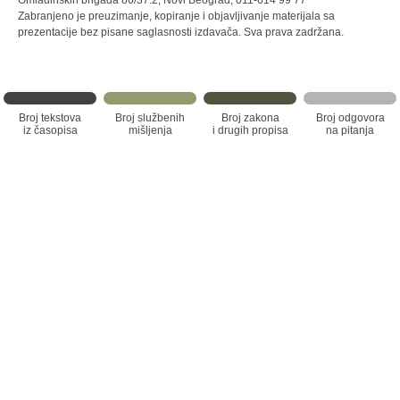
Omladinskih brigada 86/37.2, Novi Beograd, 011-614 99 77
Zabranjeno je preuzimanje, kopiranje i objavljivanje materijala sa
prezentacije bez pisane saglasnosti izdavača. Sva prava zadržana.
Broj tekstova
Broj službenih
Broj zakona
Broj odgovora
iz časopisa
mišljenja
i drugih propisa
na pitanja