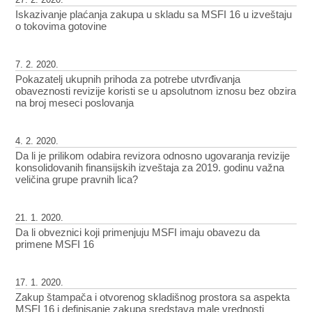
Iskazivanje plaćanja zakupa u skladu sa MSFI 16 u izveštaju
o tokovima gotovine
7. 2. 2020.
Pokazatelj ukupnih prihoda za potrebe utvrđivanja
obaveznosti revizije koristi se u apsolutnom iznosu bez obzira
na broj meseci poslovanja
4. 2. 2020.
Da li je prilikom odabira revizora odnosno ugovaranja revizije
konsolidovanih finansijskih izveštaja za 2019. godinu važna
veličina grupe pravnih lica?
21. 1. 2020.
Da li obveznici koji primenjuju MSFI imaju obavezu da
primene MSFI 16
17. 1. 2020.
Zakup štampača i otvorenog skladišnog prostora sa aspekta
MSFI 16 i definisanje zakupa sredstava male vrednosti