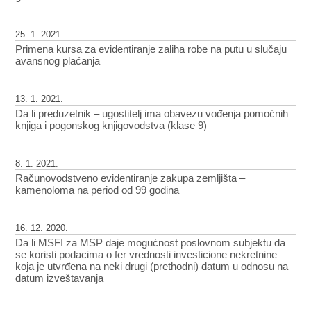
25. 1. 2021.
Primena kursa za evidentiranje zaliha robe na putu u slučaju
avansnog plaćanja
13. 1. 2021.
Da li preduzetnik – ugostitelj ima obavezu vođenja pomoćnih
knjiga i pogonskog knjigovodstva (klase 9)
8. 1. 2021.
Računovodstveno evidentiranje zakupa zemljišta –
kamenoloma na period od 99 godina
16. 12. 2020.
Da li MSFI za MSP daje mogućnost poslovnom subjektu da
se koristi podacima o fer vrednosti investicione nekretnine
koja je utvrđena na neki drugi (prethodni) datum u odnosu na
datum izveštavanja