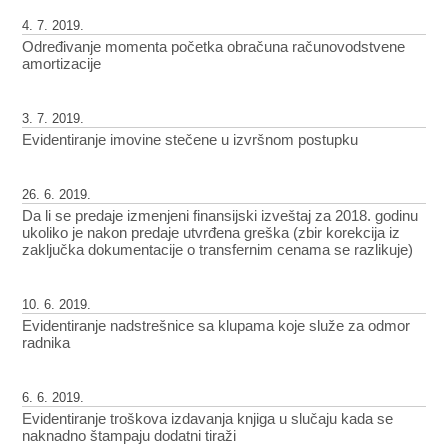
4. 7. 2019.
Određivanje momenta početka obračuna računovodstvene
amortizacije
3. 7. 2019.
Evidentiranje imovine stečene u izvršnom postupku
26. 6. 2019.
Da li se predaje izmenjeni finansijski izveštaj za 2018. godinu
ukoliko je nakon predaje utvrđena greška (zbir korekcija iz
zaključka dokumentacije o transfernim cenama se razlikuje)
10. 6. 2019.
Evidentiranje nadstrešnice sa klupama koje služe za odmor
radnika
6. 6. 2019.
Evidentiranje troškova izdavanja knjiga u slučaju kada se
naknadno štampaju dodatni tiraži