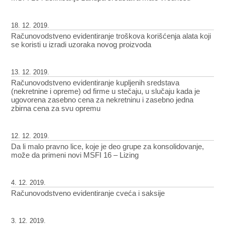
18. 12. 2019.
Računovodstveno evidentiranje troškova korišćenja alata koji
se koristi u izradi uzoraka novog proizvoda
13. 12. 2019.
Računovodstveno evidentiranje kupljenih sredstava
(nekretnine i opreme) od firme u stečaju, u slučaju kada je
ugovorena zasebno cena za nekretninu i zasebno jedna
zbirna cena za svu opremu
12. 12. 2019.
Da li malo pravno lice, koje je deo grupe za konsolidovanje,
može da primeni novi MSFI 16 – Lizing
4. 12. 2019.
Računovodstveno evidentiranje cveća i saksije
3. 12. 2019.