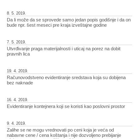
8. 5. 2019.
Da li može da se sprovede samo jedan popis godišnje i da on
bude npr. šest meseci pre kraja izveštajne godine
7. 5. 2019.
Utvrđivanje praga materijalnosti i uticaj na porez na dobit
pravnih lica
19. 4. 2019.
Računovodstveno evidentiranje sredstava koja su dobijena
bez naknade
16. 4. 2019.
Evidentiranje kontejnera koji se koristi kao poslovni prostor
9. 4. 2019.
Zalihe se ne mogu vrednovati po ceni koja je veća od
nabavne cene / cena koštanja i nije dozvoljeno prebijanje