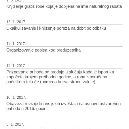
1. 3. 2017.
Knjiženje gratis robe koja je dobijena na ime naturalnog rabata
13. 1. 2017.
Ukalkulisavanje i knjiženje poreza na dobit po odbitku
11. 1. 2017.
Organizovanje popisa kod preduzetnika
11. 1. 2017.
Priznavanje prihoda od prodaje u slučaju kada je isporuka
započeta krajem prethodne godine, a roba isporučena
početkom tekuće (primena kursa strane valute)
10. 1. 2017.
Obaveza revizije finansijskih izveštaja na osnovu ostvarenog
prihoda u 2016. godini
5. 1. 2017.