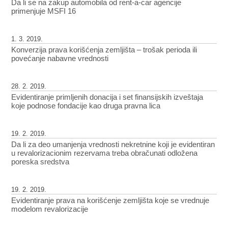
Da li se na zakup automobila od rent-a-car agencije
primenjuje MSFI 16
1. 3. 2019.
Konverzija prava korišćenja zemljišta – trošak perioda ili
povećanje nabavne vrednosti
28. 2. 2019.
Evidentiranje primljenih donacija i set finansijskih izveštaja
koje podnose fondacije kao druga pravna lica
19. 2. 2019.
Da li za deo umanjenja vrednosti nekretnine koji je evidentiran
u revalorizacionim rezervama treba obračunati odložena
poreska sredstva
19. 2. 2019.
Evidentiranje prava na korišćenje zemljišta koje se vrednuje
modelom revalorizacije