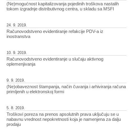
(Ne)mogućnost kapitalizovanja pojedinih troškova nastalih
tokom izgradnje distributivnog centra, u skladu sa MSFI
24. 9. 2019.
Računovodstveno evidentiranje refakcije PDV-a iz
inostranstva
10. 9. 2019.
Računovodstveno evidentiranje u slučaju aktivnog
oplemenjivanja
9. 9. 2019.
(Ne)obaveznost štampanja, način čuvanja i arhiviranja računa
primljenih u elektronskoj formi
5. 8. 2019.
Troškovi poreza na prenos apsolutnih prava uključuju se u
nabavnu vrednost nepokretnosti koja je namenjena za dalju
prodaju