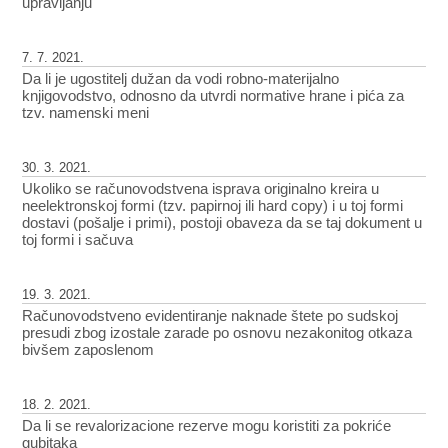
upravljanju
7. 7. 2021.
Da li je ugostitelj dužan da vodi robno-materijalno
knjigovodstvo, odnosno da utvrdi normative hrane i pića za
tzv. namenski meni
30. 3. 2021.
Ukoliko se računovodstvena isprava originalno kreira u
neelektronskoj formi (tzv. papirnoj ili hard copy) i u toj formi
dostavi (pošalje i primi), postoji obaveza da se taj dokument u
toj formi i sačuva
19. 3. 2021.
Računovodstveno evidentiranje naknade štete po sudskoj
presudi zbog izostale zarade po osnovu nezakonitog otkaza
bivšem zaposlenom
18. 2. 2021.
Da li se revalorizacione rezerve mogu koristiti za pokriće
gubitaka