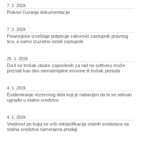
7. 2. 2019.
Rokovi čuvanja dokumentacije
7. 2. 2019.
Finansijske izveštaje potpisuje zakonski zastupnik pravnog
lica, a samo izuzetno ostali zastupnik
25. 1. 2019.
Da li se trošak obuke zaposlenih za rad na softveru može
priznati kao deo nematerijalne imovine ili trošak perioda
4. 1. 2019.
Evidentiranje rezervnog dela koji je nabavljen da bi se odmah
ugradio u stalno sredstvo
4. 1. 2019.
Vrednost po kojoj se vrši reklasifikacija stalnih sredstava na
stalna sredstva namenjena prodaji