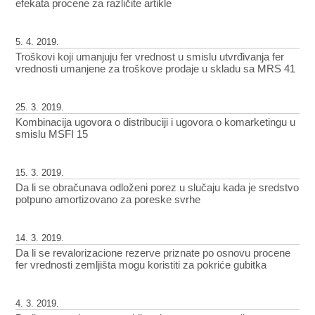
efekata procene za različite artikle
5. 4. 2019.
Troškovi koji umanjuju fer vrednost u smislu utvrđivanja fer
vrednosti umanjene za troškove prodaje u skladu sa MRS 41
25. 3. 2019.
Kombinacija ugovora o distribuciji i ugovora o komarketingu u
smislu MSFI 15
15. 3. 2019.
Da li se obračunava odloženi porez u slučaju kada je sredstvo
potpuno amortizovano za poreske svrhe
14. 3. 2019.
Da li se revalorizacione rezerve priznate po osnovu procene
fer vrednosti zemljišta mogu koristiti za pokriće gubitka
4. 3. 2019.