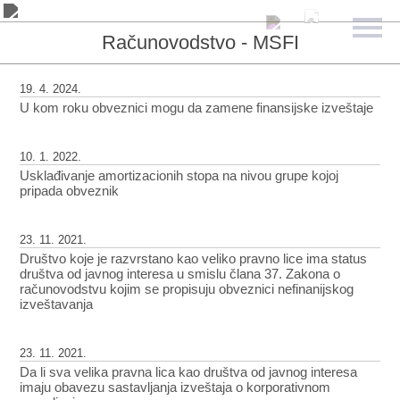
Računovodstvo - MSFI
19. 4. 2024.
U kom roku obveznici mogu da zamene finansijske izveštaje
10. 1. 2022.
Usklađivanje amortizacionih stopa na nivou grupe kojoj
pripada obveznik
23. 11. 2021.
Društvo koje je razvrstano kao veliko pravno lice ima status
društva od javnog interesa u smislu člana 37. Zakona o
računovodstvu kojim se propisuju obveznici nefinanijskog
izveštavanja
23. 11. 2021.
Da li sva velika pravna lica kao društva od javnog interesa
imaju obavezu sastavljanja izveštaja o korporativnom