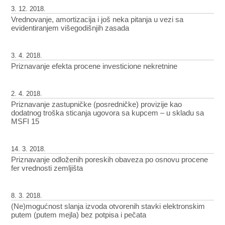
3. 12. 2018.
Vrednovanje, amortizacija i još neka pitanja u vezi sa
evidentiranjem višegodišnjih zasada
3. 4. 2018.
Priznavanje efekta procene investicione nekretnine
2. 4. 2018.
Priznavanje zastupničke (posredničke) provizije kao
dodatnog troška sticanja ugovora sa kupcem – u skladu sa
MSFI 15
14. 3. 2018.
Priznavanje odloženih poreskih obaveza po osnovu procene
fer vrednosti zemljišta
8. 3. 2018.
(Ne)mogućnost slanja izvoda otvorenih stavki elektronskim
putem (putem mejla) bez potpisa i pečata