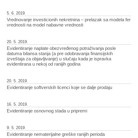
5. 6. 2019.
Vrednovanje investicionih nekretnina – prelazak sa modela fer
vrednosti na model nabavne vrednosti
20. 5. 2019.
Evidentiranje naplate obezvređenog potraživanja posle
datuma bilansa stanja (a pre odobravanja finansijskih
izveštaja za objavljivanje) u slučaju kada je ispravka
evidentirana u nekoj od ranijih godina
20. 5. 2019.
Evidentiranje softverskih licenci koje se dalje prodaju
16. 5. 2019.
Evidentiranje osnovnog stada u pripremi
9. 5. 2019.
Evidentiranje nematerijalne greške ranijih perioda