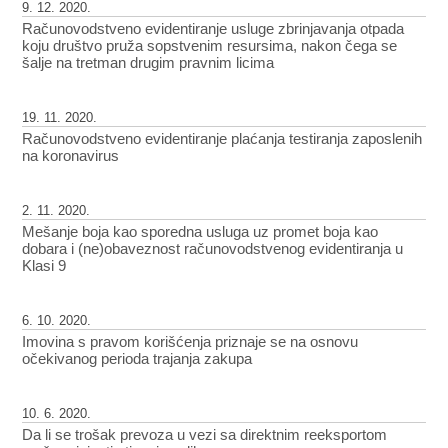
9. 12. 2020.
Računovodstveno evidentiranje usluge zbrinjavanja otpada
koju društvo pruža sopstvenim resursima, nakon čega se
šalje na tretman drugim pravnim licima
19. 11. 2020.
Računovodstveno evidentiranje plaćanja testiranja zaposlenih
na koronavirus
2. 11. 2020.
Mešanje boja kao sporedna usluga uz promet boja kao
dobara i (ne)obaveznost računovodstvenog evidentiranja u
Klasi 9
6. 10. 2020.
Imovina s pravom korišćenja priznaje se na osnovu
očekivanog perioda trajanja zakupa
10. 6. 2020.
Da li se trošak prevoza u vezi sa direktnim reeksportom