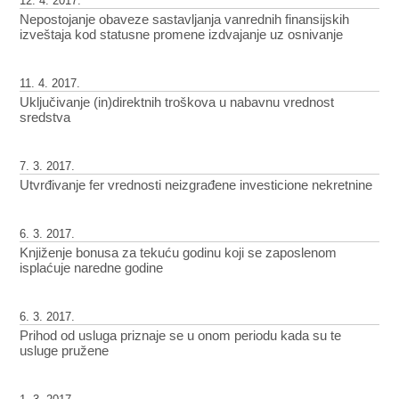
12. 4. 2017.
Nepostojanje obaveze sastavljanja vanrednih finansijskih
izveštaja kod statusne promene izdvajanje uz osnivanje
11. 4. 2017.
Uključivanje (in)direktnih troškova u nabavnu vrednost
sredstva
7. 3. 2017.
Utvrđivanje fer vrednosti neizgrađene investicione nekretnine
6. 3. 2017.
Knjiženje bonusa za tekuću godinu koji se zaposlenom
isplaćuje naredne godine
6. 3. 2017.
Prihod od usluga priznaje se u onom periodu kada su te
usluge pružene