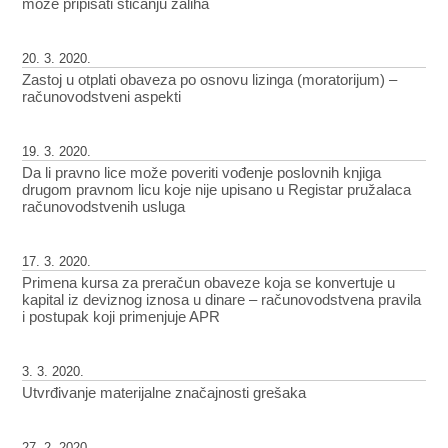
može pripisati sticanju zaliha
20. 3. 2020.
Zastoj u otplati obaveza po osnovu lizinga (moratorijum) –
računovodstveni aspekti
19. 3. 2020.
Da li pravno lice može poveriti vođenje poslovnih knjiga
drugom pravnom licu koje nije upisano u Registar pružalaca
računovodstvenih usluga
17. 3. 2020.
Primena kursa za preračun obaveze koja se konvertuje u
kapital iz deviznog iznosa u dinare – računovodstvena pravila
i postupak koji primenjuje APR
3. 3. 2020.
Utvrđivanje materijalne značajnosti grešaka
27. 2. 2020.