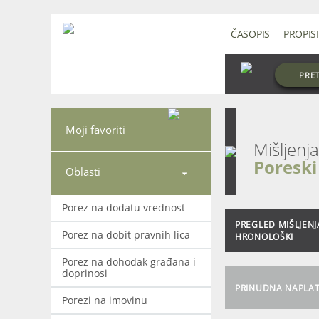
ČASOPIS
PROPISI
PRE
Moji favoriti
Poreski
Oblasti

Porez na dodatu vrednost
PREGLED MIŠLJENJ
Porez na dobit pravnih lica
HRONOLOŠKI
Porez na dohodak građana i
doprinosi
PRINUDNA NAPLA
Porezi na imovinu