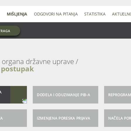
MIŠLJENJA
ODGOVORI NA PITANJA
STATISTIKA
AKTUELN
TRAGA
 postupak
A
DODELA I ODUZIMANJE PIB-A
REPROGRA
TA
IZMENJENA PORESKA PRIJAVA
NAČELA PO