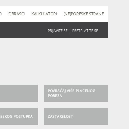
O
OBRASCI
KALKULATORI
(NE)PORESKE STRANE
PRIJAVITE SE
|
PRETPLATITE SE
POVRAĆAJ VIŠE PLAĆENOG
M
POREZA
RESKOG POSTUPKA
ZASTARELOST