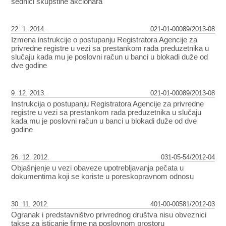
sednici skupštine akcionara
22. 1. 2014.
021-01-00089/2013-08
Izmena instrukcije o postupanju Registratora Agencije za
privredne registre u vezi sa prestankom rada preduzetnika u
slučaju kada mu je poslovni račun u banci u blokadi duže od
dve godine
9. 12. 2013.
021-01-00089/2013-08
Instrukcija o postupanju Registratora Agencije za privredne
registre u vezi sa prestankom rada preduzetnika u slučaju
kada mu je poslovni račun u banci u blokadi duže od dve
godine
26. 12. 2012.
031-05-54/2012-04
Objašnjenje u vezi obaveze upotrebljavanja pečata u
dokumentima koji se koriste u poreskopravnom odnosu
30. 11. 2012.
401-00-00581/2012-03
Ogranak i predstavništvo privrednog društva nisu obveznici
takse za isticanje firme na poslovnom prostoru