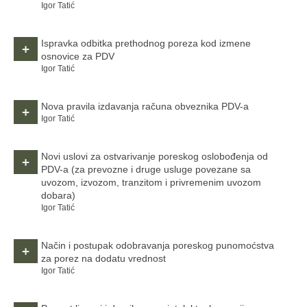
Igor Tatić
Ispravka odbitka prethodnog poreza kod izmene
+
osnovice za PDV
Igor Tatić
Nova pravila izdavanja računa obveznika PDV-a
+
Igor Tatić
Novi uslovi za ostvarivanje poreskog oslobođenja od
+
PDV-a
(za prevozne i druge usluge povezane sa
uvozom, izvozom, tranzitom i privremenim uvozom
dobara)
Igor Tatić
Način i postupak odobravanja poreskog punomoćstva
+
za porez na dodatu vrednost
Igor Tatić