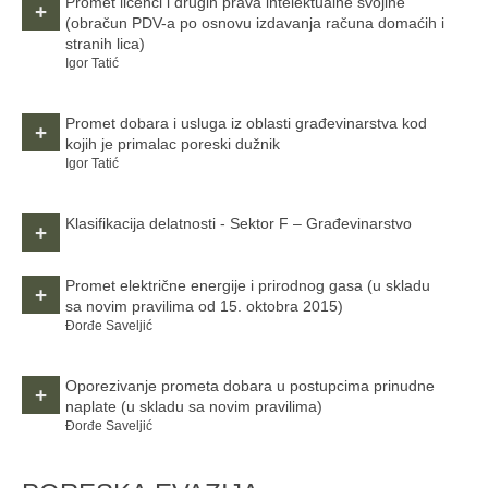
Promet licenci i drugih prava intelektualne svojine
+
(obračun PDV-a po osnovu izdavanja računa domaćih i
stranih lica)
Igor Tatić
Promet dobara i usluga iz oblasti građevinarstva kod
+
kojih je primalac poreski dužnik
Igor Tatić
Klasifikacija delatnosti - Sektor F – Građevinarstvo
+
Promet električne energije i prirodnog gasa
(u skladu
+
sa novim pravilima od 15. oktobra 2015)
Đorđe Saveljić
Oporezivanje prometa dobara u postupcima prinudne
+
naplate
(u skladu sa novim pravilima)
Đorđe Saveljić