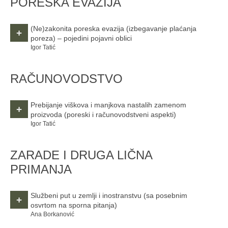
PORESKA EVAZIJA
(Ne)zakonita poreska evazija (izbegavanje plaćanja
+
poreza) – pojedini pojavni oblici
Igor Tatić
RAČUNOVODSTVO
Prebijanje viškova i manjkova nastalih zamenom
+
proizvoda
(poreski i računovodstveni aspekti)
Igor Tatić
ZARADE I DRUGA LIČNA
PRIMANJA
Službeni put u zemlji i inostranstvu
(sa posebnim
+
osvrtom na sporna pitanja)
Ana Borkanović