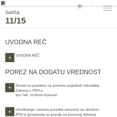
Sadržaj
11/15
UVODNA REČ
UVODNA REČ
+
POREZ NA DODATU VREDNOST
Doneti su pravilnici za primenu pojedinih odredaba
+
Zakona o PDV-u
Igor Tatić, mr Momo Kijanović
Utvrđivanje i izmena poreske osnovice za obračun
+
PDV-a
(propisana su pravila za povraćaj dobara)