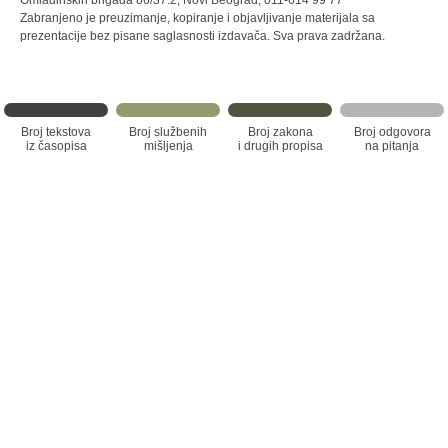
Omladinskih brigada 86/37.2, Novi Beograd, 011-614 99 77
Zabranjeno je preuzimanje, kopiranje i objavljivanje materijala sa
prezentacije bez pisane saglasnosti izdavača. Sva prava zadržana.
Broj tekstova
Broj službenih
Broj zakona
Broj odgovora
iz časopisa
mišljenja
i drugih propisa
na pitanja