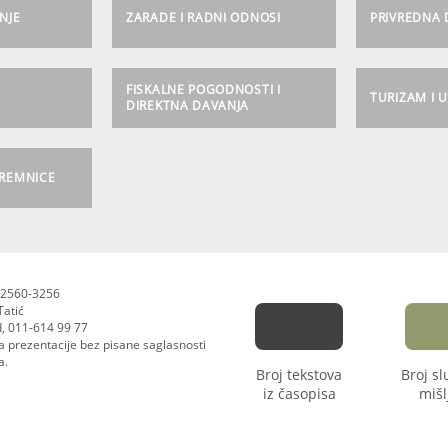
NJE
ZARADE I RADNI ODNOSI
PRIVREDNA
FISKALNE POGODNOSTI I
TURIZAM I 
DIREKTNA DAVANJA
PREMNICE
N 2560-3256
Tatić
d, 011-614 99 77
sa prezentacije bez pisane saglasnosti
a.
Broj tekstova
Broj s
iz časopisa
mišl