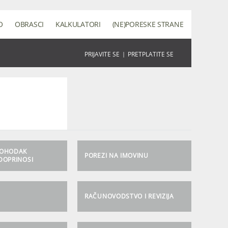
O
OBRASCI
KALKULATORI
(NE)PORESKE STRANE
PRIJAVITE SE
|
PRETPLATITE SE
DOHODAK
POREZI NA IMOVINU
DOPRINOSI
RAČUNOVODSTVO I REVIZIJA