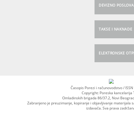
DEVIZNO POSLOVA
TAKSE I NAKNADE
ELEKTRONSKE OT
Časopis Porezi i računovodstvo / ISS
Copyright: Poreska kancelarija 
Omladinskih brigada 86/37.2, Novi Beogra
Zabranjeno je preuzimanje, kopiranje i objavljivanje materijala 
izdavača. Sva prava zadržan