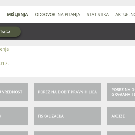
MIŠLJENJA
ODGOVORI NA PITANJA
STATISTIKA
AKTUELN
TRAGA
jenja
2017.
POREZ NA 
U VREDNOST
POREZ NA DOBIT PRAVNIH LICA
GRAĐANA I 
K
FISKALIZACIJA
AKCIZE