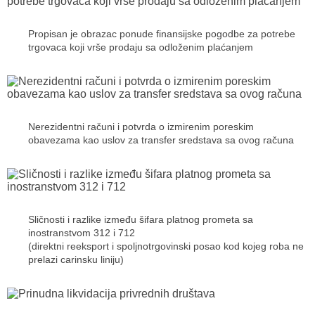
Propisan je obrazac ponude finansijske pogodbe za potrebe
trgovaca koji vrše prodaju sa odloženim plaćanjem
Nerezidentni računi i potvrda o izmirenim poreskim
obavezama kao uslov za transfer sredstava sa ovog računa
Sličnosti i razlike između šifara platnog prometa sa
inostranstvom 312 i 712
(direktni reeksport i spoljnotrgovinski posao kod kojeg roba ne
prelazi carinsku liniju)