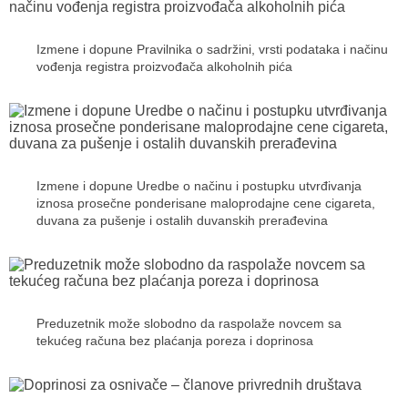
Izmene i dopune Pravilnika o sadržini, vrsti podataka i načinu
vođenja registra proizvođača alkoholnih pića
Izmene i dopune Uredbe o načinu i postupku utvrđivanja
iznosa prosečne ponderisane maloprodajne cene cigareta,
duvana za pušenje i ostalih duvanskih prerađevina
Preduzetnik može slobodno da raspolaže novcem sa
tekućeg računa bez plaćanja poreza i doprinosa