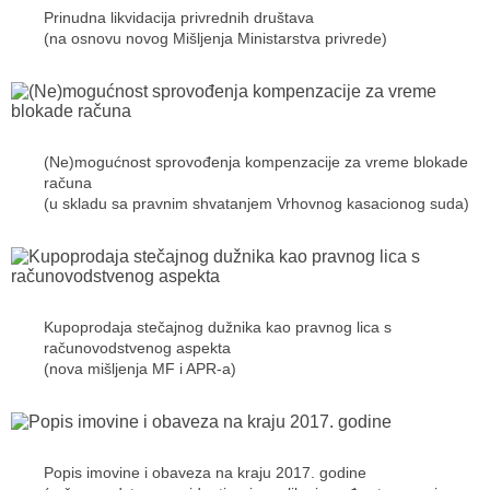
Prinudna likvidacija privrednih društava
(na osnovu novog Mišljenja Ministarstva privrede)
(Ne)mogućnost sprovođenja kompenzacije za vreme blokade
računa
(u skladu sa pravnim shvatanjem Vrhovnog kasacionog suda)
Kupoprodaja stečajnog dužnika kao pravnog lica s
računovodstvenog aspekta
(nova mišljenja MF i APR-a)
Popis imovine i obaveza na kraju 2017. godine