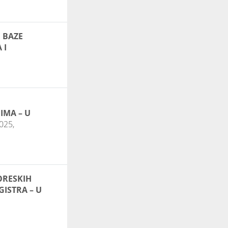
E BAZE
 I
IMA – U
025,
ORESKIH
GISTRA – U