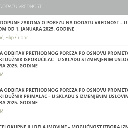
 DODATU VREDNOST
I DOPUNE ZAKONA O POREZU NA DODATU VREDNOST – U
M OD 1. JANUARA 2025. GODINE
ić, Filip Čubrić
A ODBITAK PRETHODNOG POREZA PO OSNOVU PROMETA 
KI DUŽNIK ISPORUČILAC - U SKLADU S IZMENJENIM USL
RA 2025. GODINE
ić
A ODBITAK PRETHODNOG POREZA PO OSNOVU PROMETA 
SKI DUŽNIK PRIMALAC – U SKLADU S IZMENJENIM USLOVI
RA 2025. GODINE
ić
CELOKUPNE ILI DELA IMOVINE – MOGUĆNOST IZBORA I