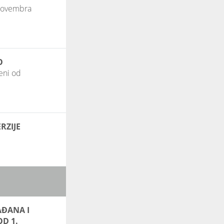
 novembra
O
eni od
RZIJE
AĐANA I
D 1.