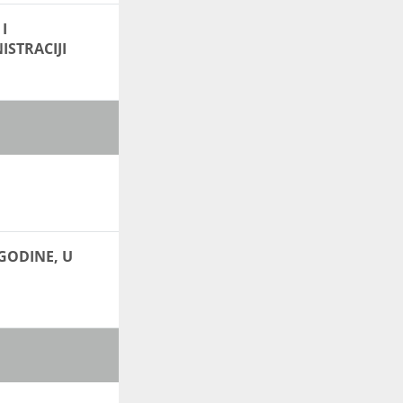
I
STRACIJI
GODINE, U