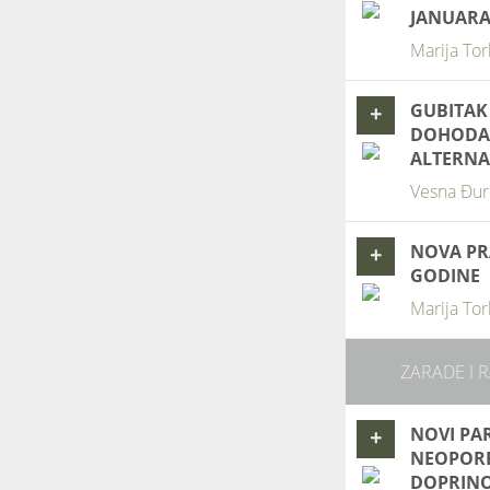
JANUARA
Marija Tor
GUBITAK
+
DOHODAK
ALTERNA
Vesna Đur
NOVA PR
+
GODINE
Marija Tor
ZARADE I 
NOVI PA
+
NEOPORE
DOPRIN