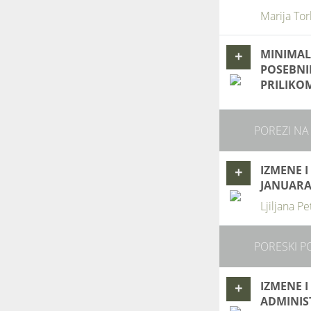
Marija Tor
MINIMAL
+
POSEBNI
PRILIKO
POREZI NA
IZMENE 
+
JANUARA
Ljiljana Pe
PORESKI P
IZMENE 
+
ADMINIS