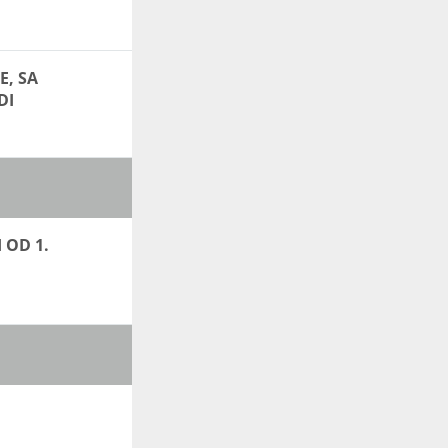
E, SA
DI
 OD 1.