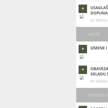
USAGLAŠ
+
DOPUNAM
mr Momo K
AKCIZE
IZMENE 
+
OBAVEZA 
+
SKLADU 
mr Momo K
PORESKE K