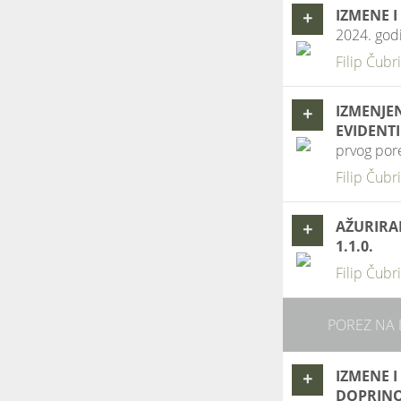
IZMENE 
+
2024. god
Filip Čubr
IZMENJEN
+
EVIDENT
prvog por
Filip Čubr
AŽURIRAN
+
1.1.0.
Filip Čubr
POREZ NA
IZMENE 
+
DOPRINO