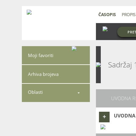
ČASOPIS
PROPIS
PRE
Moji favoriti
Sadržaj
Arhiva brojeva
Oblasti

UVODNA R
UVODNA
+