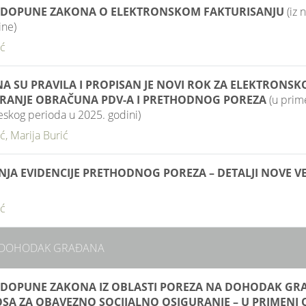
I DOPUNE ZAKONA O ELEKTRONSKOM FAKTURISANJU
(iz
ine)
ić
A SU PRAVILA I PROPISAN JE NOVI ROK ZA ELEKTRONSK
IRANJE OBRAČUNA PDV-A I PRETHODNOG POREZA
(u prim
eskog perioda u 2025. godini)
ić, Marija Burić
JA EVIDENCIJE PRETHODNOG POREZA – DETALJI NOVE VE
ić
 DOHODAK GRAĐANA
I DOPUNE ZAKONA IZ OBLASTI POREZA NA DOHODAK GR
SA ZA OBAVEZNO SOCIJALNO OSIGURANJE – U PRIMENI O