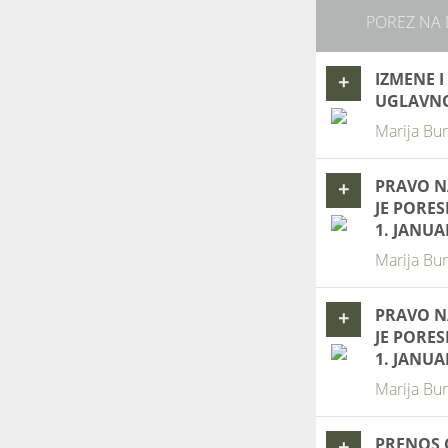
POREZ NA
IZMENE 
+
UGLAVNO
Marija Bur
PRAVO N
+
JE PORES
1. JANUA
Marija Bur
PRAVO N
+
JE PORE
1. JANUA
Marija Bur
PRENOS 
+