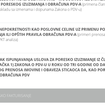
 PORESKOG IZUZIMANJA I OBRAČUNA PDV-A
(primena člana
u skladu sa izmenama i dopunama Zakona o PDV-u)
NEPOKRETNOSTI KAO POSLOVNE CELINE UZ PRIMENU P
NJA ILI OPŠTIH PRAVILA OBRAČUNA PDV-A
(primeri prenosa 
KT analiza)
AK ISPUNJAVANJA USLOVA ZA PORESKO IZUZIMANJE IZ Č
TAČKA 1) ZAKONA O PDV-U U ROKU OD TRI GODINE OD D
OG PRENOSA IMOVINE I OBAVEZA STICAOCA DA, KAO POR
 OBRAČUNA PDV
KO FAKTURISANJE