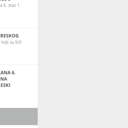
 6. stav 1.
ORESKOG
koji su bili
LANA 6.
ANA
ESKI