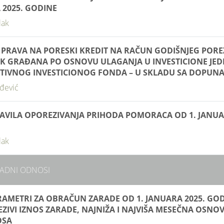
 2025. GODINE
lak
 PRAVA NA PORESKI KREDIT NA RAČUN GODIŠNJEG PORE
 GRAĐANA PO OSNOVU ULAGANJA U INVESTICIONE JED
TIVNOG INVESTICIONOG FONDA – U SKLADU SA DOPUN
đević
AVILA OPOREZIVANJA PRIHODA POMORACA OD 1. JANUA
lak
RADNI ODNOSI
RAMETRI ZA OBRAČUN ZARADE OD 1. JANUARA 2025. GOD
ZIVI IZNOS ZARADE, NAJNIŽA I NAJVIŠA MESEČNA OSNOV
OSA