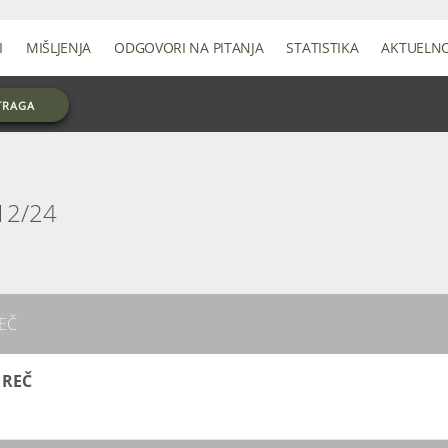
I
MIŠLJENJA
ODGOVORI NA PITANJA
STATISTIKA
AKTUELN
TRAGA
12/24
EČ
 REČ