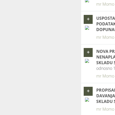
mr Momo K
USPOSTAV
+
PODATAK
DOPUNA
mr Momo K
NOVA PRA
+
NENAPLAT
SKLADU 
odnosno 1
mr Momo K
PROPISA
+
DAVANJA 
SKLADU 
mr Momo K