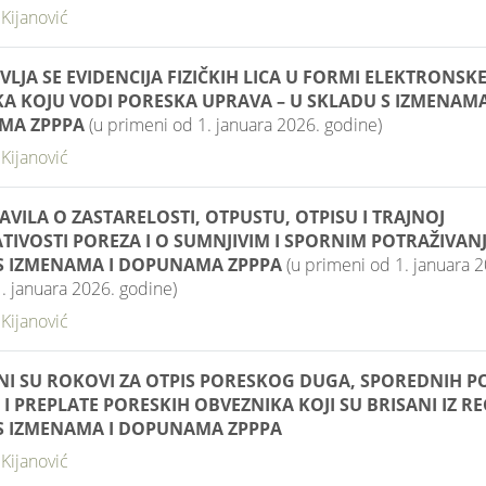
ijanović
LJA SE EVIDENCIJA FIZIČKIH LICA U FORMI ELEKTRONSK
A KOJU VODI PORESKA UPRAVA – U SKLADU S IZMENAMA
MA ZPPPA
(u primeni od 1. januara 2026. godine)
ijanović
VILA O ZASTARELOSTI, OTPUSTU, OTPISU I TRAJNOJ
IVOSTI POREZA I O SUMNJIVIM I SPORNIM POTRAŽIVANJ
S IZMENAMA I DOPUNAMA ZPPPA
(u primeni od 1. januara 2
. januara 2026. godine)
ijanović
NI SU ROKOVI ZA OTPIS PORESKOG DUGA, SPOREDNIH P
I PREPLATE PORESKIH OBVEZNIKA KOJI SU BRISANI IZ RE
S IZMENAMA I DOPUNAMA ZPPPA
ijanović