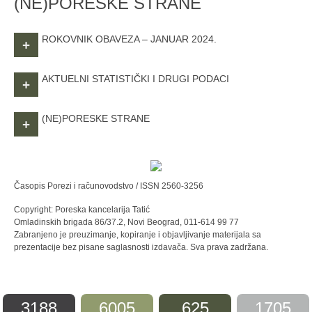
(NE)PORESKE STRANE
ROKOVNIK OBAVEZA – JANUAR 2024.
+
AKTUELNI STATISTIČKI I DRUGI PODACI
+
(NE)PORESKE STRANE
+
Časopis Porezi i računovodstvo / ISSN 2560-3256
Copyright: Poreska kancelarija Tatić
Omladinskih brigada 86/37.2, Novi Beograd, 011-614 99 77
Zabranjeno je preuzimanje, kopiranje i objavljivanje materijala sa
prezentacije bez pisane saglasnosti izdavača. Sva prava zadržana.
3188
6005
625
1705