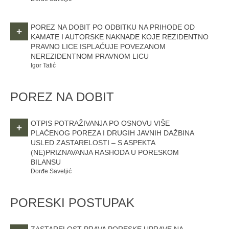
POREZ NA DOBIT PO ODBITKU NA PRIHODE OD
+
KAMATE I AUTORSKE NAKNADE KOJE REZIDENTNO
PRAVNO LICE ISPLAĆUJE POVEZANOM
NEREZIDENTNOM PRAVNOM LICU
Igor Tatić
POREZ NA DOBIT
OTPIS POTRAŽIVANJA PO OSNOVU VIŠE
+
PLAĆENOG POREZA I DRUGIH JAVNIH DAŽBINA
USLED ZASTARELOSTI – S ASPEKTA
(NE)PRIZNAVANJA RASHODA U PORESKOM
BILANSU
Đorđe Saveljić
PORESKI POSTUPAK