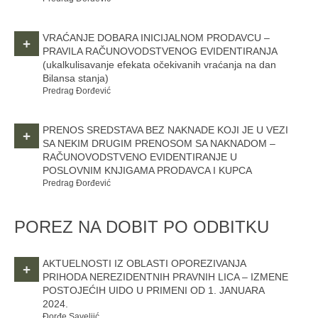
VRAĆANJE DOBARA INICIJALNOM PRODAVCU –
+
PRAVILA RAČUNOVODSTVENOG EVIDENTIRANJA
(ukalkulisavanje efekata očekivanih vraćanja na dan
Bilansa stanja)
Predrag Đorđević
PRENOS SREDSTAVA BEZ NAKNADE KOJI JE U VEZI
+
SA NEKIM DRUGIM PRENOSOM SA NAKNADOM –
RAČUNOVODSTVENO EVIDENTIRANJE U
POSLOVNIM KNJIGAMA PRODAVCA I KUPCA
Predrag Đorđević
POREZ NA DOBIT PO ODBITKU
AKTUELNOSTI IZ OBLASTI OPOREZIVANJA
+
PRIHODA NEREZIDENTNIH PRAVNIH LICA – IZMENE
POSTOJEĆIH UIDO U PRIMENI OD 1. JANUARA
2024.
Đorđe Saveljić