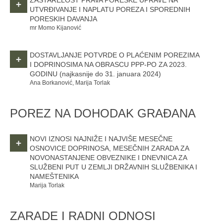
ZASTARELOST PRAVA PORESKE UPRAVE NA
+
UTVRĐIVANJE I NAPLATU POREZA I SPOREDNIH
PORESKIH DAVANJA
mr Momo Kijanović
DOSTAVLJANJE POTVRDE O PLAĆENIM POREZIMA
+
I DOPRINOSIMA NA OBRASCU PPP-PO ZA 2023.
GODINU
(najkasnije do 31. januara 2024)
Ana Borkanović, Marija Torlak
POREZ NA DOHODAK GRAĐANA
NOVI IZNOSI NAJNIŽE I NAJVIŠE MESEČNE
+
OSNOVICE DOPRINOSA, MESEČNIH ZARADA ZA
NOVONASTANJENE OBVEZNIKE I DNEVNICA ZA
SLUŽBENI PUT U ZEMLJI DRŽAVNIH SLUŽBENIKA I
NAMEŠTENIKA
Marija Torlak
ZARADE I RADNI ODNOSI