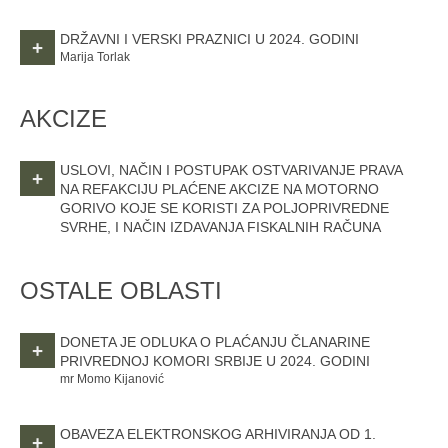
DRŽAVNI I VERSKI PRAZNICI U 2024. GODINI
+
Marija Torlak
AKCIZE
USLOVI, NAČIN I POSTUPAK OSTVARIVANJE PRAVA
+
NA REFAKCIJU PLAĆENE AKCIZE NA MOTORNO
GORIVO KOJE SE KORISTI ZA POLJOPRIVREDNE
SVRHE, I NAČIN IZDAVANJA FISKALNIH RAČUNA
OSTALE OBLASTI
DONETA JE ODLUKA O PLAĆANJU ČLANARINE
+
PRIVREDNOJ KOMORI SRBIJE U 2024. GODINI
mr Momo Kijanović
OBAVEZA ELEKTRONSKOG ARHIVIRANJA OD 1.
+