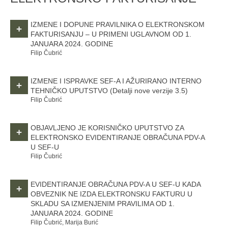
IZMENE I DOPUNE PRAVILNIKA O ELEKTRONSKOM
+
FAKTURISANJU – U PRIMENI UGLAVNOM OD 1.
JANUARA 2024. GODINE
Filip Čubrić
IZMENE I ISPRAVKE SEF-A I AŽURIRANO INTERNO
+
TEHNIČKO UPUTSTVO
(Detalji nove verzije 3.5)
Filip Čubrić
OBJAVLJENO JE KORISNIČKO UPUTSTVO ZA
+
ELEKTRONSKO EVIDENTIRANJE OBRAČUNA PDV-A
U SEF-U
Filip Čubrić
EVIDENTIRANJE OBRAČUNA PDV-A U SEF-U KADA
+
OBVEZNIK NE IZDA ELEKTRONSKU FAKTURU U
SKLADU SA IZMENJENIM PRAVILIMA OD 1.
JANUARA 2024. GODINE
Filip Čubrić, Marija Burić