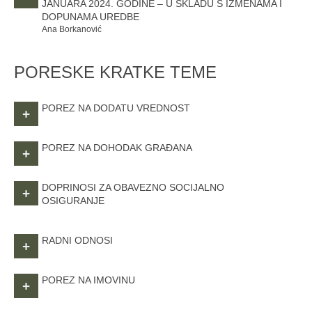
JANUARA 2024. GODINE – U SKLADU S IZMENAMA I
DOPUNAMA UREDBE
Ana Borkanović
PORESKE KRATKE TEME
POREZ NA DODATU VREDNOST
+
POREZ NA DOHODAK GRAĐANA
+
DOPRINOSI ZA OBAVEZNO SOCIJALNO
+
OSIGURANJE
RADNI ODNOSI
+
POREZ NA IMOVINU
+