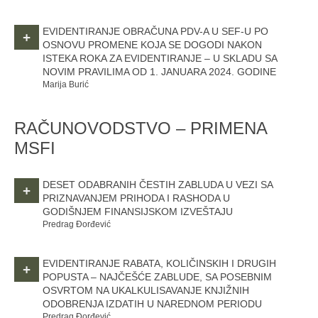
EVIDENTIRANJE OBRAČUNA PDV-A U SEF-U PO
+
OSNOVU PROMENE KOJA SE DOGODI NAKON
ISTEKA ROKA ZA EVIDENTIRANJE – U SKLADU SA
NOVIM PRAVILIMA OD 1. JANUARA 2024. GODINE
Marija Burić
RAČUNOVODSTVO – PRIMENA
MSFI
DESET ODABRANIH ČESTIH ZABLUDA U VEZI SA
+
PRIZNAVANJEM PRIHODA I RASHODA U
GODIŠNJEM FINANSIJSKOM IZVEŠTAJU
Predrag Đorđević
EVIDENTIRANJE RABATA, KOLIČINSKIH I DRUGIH
+
POPUSTA – NAJČEŠĆE ZABLUDE, SA POSEBNIM
OSVRTOM NA UKALKULISAVANJE KNJIŽNIH
ODOBRENJA IZDATIH U NAREDNOM PERIODU
Predrag Đorđević