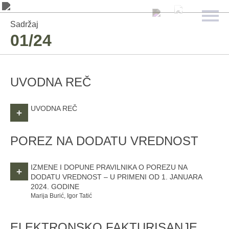
Sadržaj
01/24
UVODNA REČ
UVODNA REČ
+
POREZ NA DODATU VREDNOST
IZMENE I DOPUNE PRAVILNIKA O POREZU NA
+
DODATU VREDNOST – U PRIMENI OD 1. JANUARA
2024. GODINE
Marija Burić, Igor Tatić
ELEKTRONSKO FAKTURISANJE