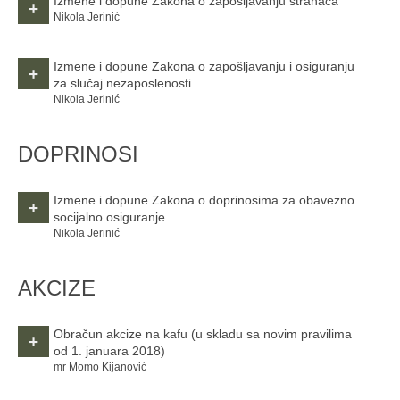
Izmene i dopune Zakona o zapošljavanju stranaca
+
Nikola Jerinić
Izmene i dopune Zakona o zapošljavanju i osiguranju
+
za slučaj nezaposlenosti
Nikola Jerinić
DOPRINOSI
Izmene i dopune Zakona o doprinosima za obavezno
+
socijalno osiguranje
Nikola Jerinić
AKCIZE
Obračun akcize na kafu
(u skladu sa novim pravilima
+
od 1. januara 2018)
mr Momo Kijanović