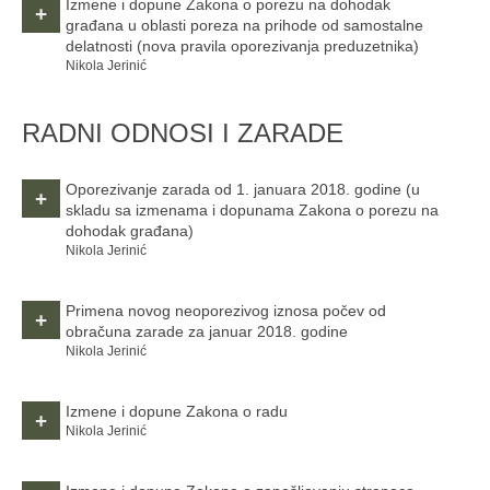
Izmene i dopune Zakona o porezu na dohodak
+
građana u oblasti poreza na prihode od samostalne
delatnosti
(nova pravila oporezivanja preduzetnika)
Nikola Jerinić
RADNI ODNOSI I ZARADE
Oporezivanje zarada od 1. januara 2018. godine
(u
+
skladu sa izmenama i dopunama Zakona o porezu na
dohodak građana)
Nikola Jerinić
Primena novog neoporezivog iznosa počev od
+
obračuna zarade za januar 2018. godine
Nikola Jerinić
Izmene i dopune Zakona o radu
+
Nikola Jerinić