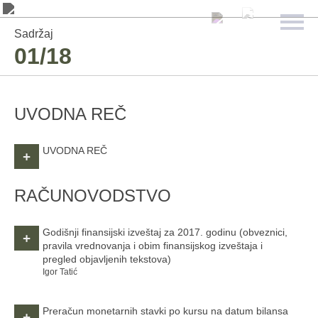
Sadržaj
01/18
UVODNA REČ
UVODNA REČ
+
RAČUNOVODSTVO
Godišnji finansijski izveštaj za 2017. godinu
(obveznici,
+
pravila vrednovanja i obim finansijskog izveštaja i
pregled objavljenih tekstova)
Igor Tatić
Preračun monetarnih stavki po kursu na datum bilansa
+