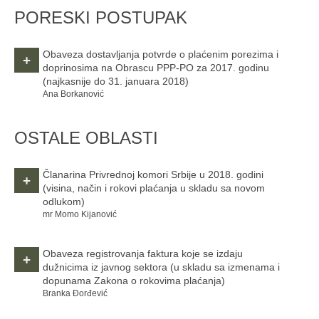
PORESKI POSTUPAK
Obaveza dostavljanja potvrde o plaćenim porezima i
+
doprinosima na Obrascu PPP-PO za 2017. godinu
(najkasnije do 31. januara 2018)
Ana Borkanović
OSTALE OBLASTI
Članarina Privrednoj komori Srbije u 2018. godini
+
(visina, način i rokovi plaćanja u skladu sa novom
odlukom)
mr Momo Kijanović
Obaveza registrovanja faktura koje se izdaju
+
dužnicima iz javnog sektora
(u skladu sa izmenama i
dopunama Zakona o rokovima plaćanja)
Branka Đorđević