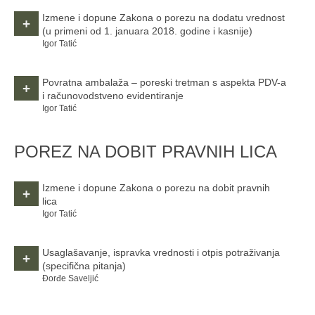
Izmene i dopune Zakona o porezu na dodatu vrednost
+
(u primeni od 1. januara 2018. godine i kasnije)
Igor Tatić
Povratna ambalaža – poreski tretman s aspekta PDV-a
+
i računovodstveno evidentiranje
Igor Tatić
POREZ NA DOBIT PRAVNIH LICA
Izmene i dopune Zakona o porezu na dobit pravnih
+
lica
Igor Tatić
Usaglašavanje, ispravka vrednosti i otpis potraživanja
+
(specifična pitanja)
Đorđe Saveljić