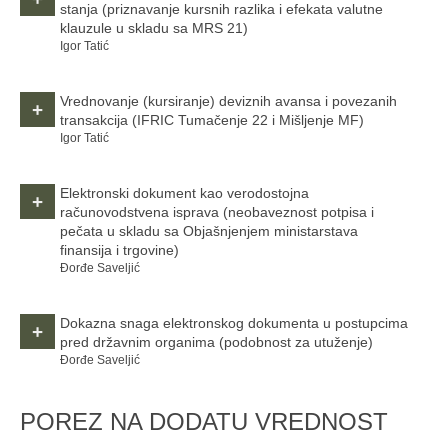
stanja
(priznavanje kursnih razlika i efekata valutne
klauzule u skladu sa MRS 21)
Igor Tatić
Vrednovanje (kursiranje) deviznih avansa i povezanih
+
transakcija
(IFRIC Tumačenje 22 i Mišljenje MF)
Igor Tatić
Elektronski dokument kao verodostojna
+
računovodstvena isprava
(neobaveznost potpisa i
pečata u skladu sa Objašnjenjem ministarstava
finansija i trgovine)
Đorđe Saveljić
Dokazna snaga elektronskog dokumenta u postupcima
+
pred državnim organima
(podobnost za utuženje)
Đorđe Saveljić
POREZ NA DODATU VREDNOST