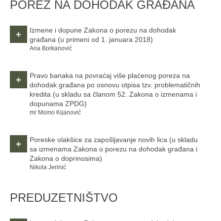
POREZ NA DOHODAK GRAĐANA
Izmene i dopune Zakona o porezu na dohodak
+
građana
(u primeni od 1. januara 2018)
Ana Borkanović
Pravo banaka na povraćaj više plaćenog poreza na
+
dohodak građana po osnovu otpisa tzv. problematičnih
kredita
(u skladu sa članom 52. Zakona o izmenama i
dopunama ZPDG)
mr Momo Kijanović
Poreske olakšice za zapošljavanje novih lica
(u skladu
+
sa izmenama Zakona o porezu na dohodak građana i
Zakona o doprinosima)
Nikola Jerinić
PREDUZETNIŠTVO