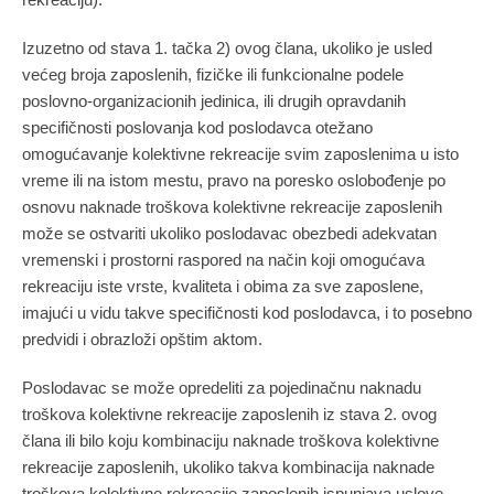
Izuzetno od stava 1. tačka 2) ovog člana, ukoliko je usled
većeg broja zaposlenih, fizičke ili funkcionalne podele
poslovno-organizacionih jedinica, ili drugih opravdanih
specifičnosti poslovanja kod poslodavca otežano
omogućavanje kolektivne rekreacije svim zaposlenima u isto
vreme ili na istom mestu, pravo na poresko oslobođenje po
osnovu naknade troškova kolektivne rekreacije zaposlenih
može se ostvariti ukoliko poslodavac obezbedi adekvatan
vremenski i prostorni raspored na način koji omogućava
rekreaciju iste vrste, kvaliteta i obima za sve zaposlene,
imajući u vidu takve specifičnosti kod poslodavca, i to posebno
predvidi i obrazloži opštim aktom.
Poslodavac se može opredeliti za pojedinačnu naknadu
troškova kolektivne rekreacije zaposlenih iz stava 2. ovog
člana ili bilo koju kombinaciju naknade troškova kolektivne
rekreacije zaposlenih, ukoliko takva kombinacija naknade
troškova kolektivne rekreacije zaposlenih ispunjava uslove