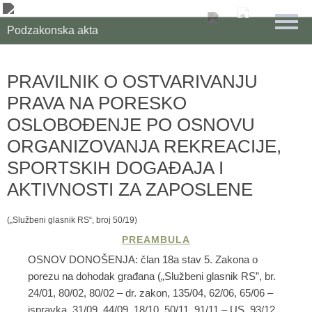
Podzakonska akta
PRAVILNIK O OSTVARIVANJU
PRAVA NA PORESKO
OSLOBOĐENJE PO OSNOVU
ORGANIZOVANJA REKREACIJE,
SPORTSKIH DOGAĐAJA I
AKTIVNOSTI ZA ZAPOSLENE
(„Službeni glasnik RS“, broj 50/19)
OSNOV DONOŠENJA: član 18a stav 5. Zakona o
porezu na dohodak građana („Službeni glasnik RS”, br.
24/01, 80/02, 80/02 – dr. zakon, 135/04, 62/06, 65/06 –
ispravka, 31/09, 44/09, 18/10, 50/11, 91/11 – US, 93/12,