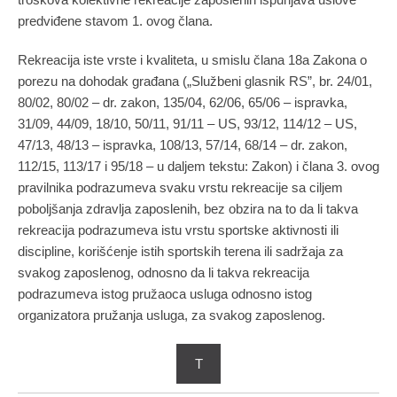
predviđene stavom 1. ovog člana.
Rekreacija iste vrste i kvaliteta, u smislu člana 18a Zakona o
porezu na dohodak građana („Službeni glasnik RS”, br. 24/01,
80/02, 80/02 – dr. zakon, 135/04, 62/06, 65/06 – ispravka,
31/09, 44/09, 18/10, 50/11, 91/11 – US, 93/12, 114/12 – US,
47/13, 48/13 – ispravka, 108/13, 57/14, 68/14 – dr. zakon,
112/15, 113/17 i 95/18 – u daljem tekstu: Zakon) i člana 3. ovog
pravilnika podrazumeva svaku vrstu rekreacije sa ciljem
poboljšanja zdravlja zaposlenih, bez obzira na to da li takva
rekreacija podrazumeva istu vrstu sportske aktivnosti ili
discipline, korišćenje istih sportskih terena ili sadržaja za
svakog zaposlenog, odnosno da li takva rekreacija
podrazumeva istog pružaoca usluga odnosno istog
organizatora pružanja usluga, za svakog zaposlenog.
T