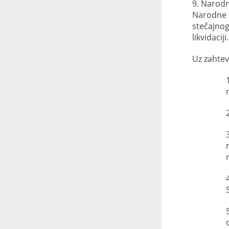
9. Narodn
Narodne b
stečajnog
likvidaciji.
Uz zahtev