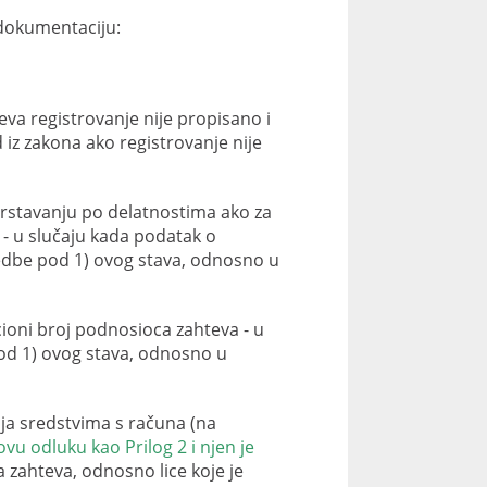
 dokumentaciju:
va registrovanje nije propisano i
z zakona ako registrovanje nije
vrstavanju po delatnostima ako za
 - u slučaju kada podatak o
redbe pod 1) ovog stava, odnosno u
cioni broj podnosioca zahteva - u
pod 1) ovog stava, odnosno u
ja sredstvima s računa (na
ovu odluku kao Prilog 2 i njen je
a zahteva, odnosno lice koje je