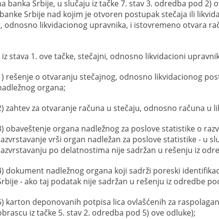
a banka Srbije, u slučaju iz tačke 7. stav 3. odredba pod 2) o
anke Srbije nad kojim je otvoren postupak stečaja ili likvida
, odnosno likvidacionog upravnika, i istovremeno otvara r
 iz stava 1. ove tačke, stečajni, odnosno likvidacioni uprav
1) rešenje o otvaranju stečajnog, odnosno likvidacionog post
nadležnog organa;
2) zahtev za otvaranje računa u stečaju, odnosno računa u lik
3) obaveštenje organa nadležnog za poslove statistike o raz
razvrstavanje vrši organ nadležan za poslove statistike - u s
razvrstavanju po delatnostima nije sadržan u rešenju iz odr
4) dokument nadležnog organa koji sadrži poreski identifika
Srbije - ako taj podatak nije sadržan u rešenju iz odredbe po
5) karton deponovanih potpisa lica ovlašćenih za raspolagan
obrascu iz tačke 5. stav 2. odredba pod 5) ove odluke);