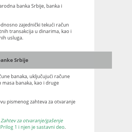
arodna banka Srbije, banka i
odnosno zajednički tekući račun
atnih transakcija u dinarima, kao i
nih usluga.
anke Srbije
ačune banaka, uključujući račune
nih masa banaka, kao i druge
ovu pismenog zahteva za otvaranje
u
Zahtev za otvaranje/gašenje
rilog 1 i njen je sastavni deo
.