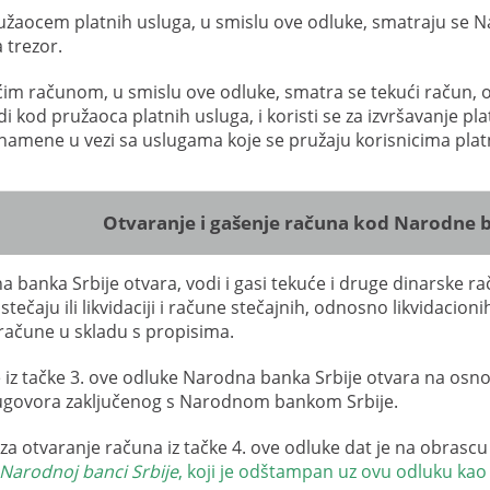
užaocem platnih usluga, u smislu ove odluke, smatraju se N
 trezor.
im računom, u smislu ove odluke, smatra se tekući račun, 
di kod pružaoca platnih usluga, i koristi se za izvršavanje pl
namene u vezi sa uslugama koje se pružaju korisnicima plat
Otvaranje i gašenje računa kod Narodne b
a banka Srbije otvara, vodi i gasi tekuće i druge dinarske r
stečaju ili likvidaciji i račune stečajnih, odnosno likvidacio
račune u skladu s propisima.
 iz tačke 3. ove odluke Narodna banka Srbije otvara na osn
 ugovora zaključenog s Narodnom bankom Srbije.
 za otvaranje računa iz tačke 4. ove odluke dat je na obrasc
Narodnoj banci Srbije
, koji je odštampan uz ovu odluku kao P