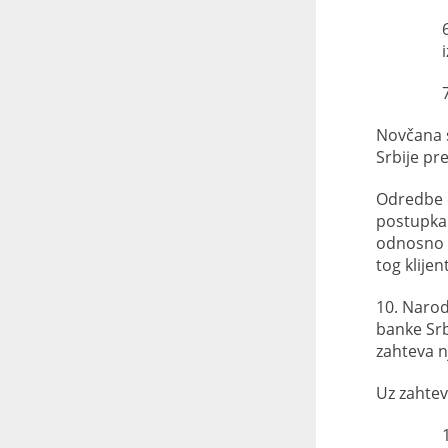
Novčana s
Srbije pr
Odredbe o
postupka 
odnosno 
tog klijen
10. Narod
banke Srb
zahteva n
Uz zahtev