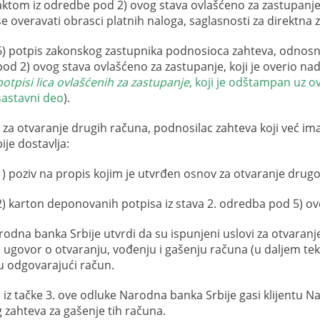
aktom iz odredbe pod 2) ovog stava ovlašćeno za zastupanje,
se overavati obrasci platnih naloga, saglasnosti za direktna 
6) potpis zakonskog zastupnika podnosioca zahteva, odnosno
pod 2) ovog stava ovlašćeno za zastupanje, koji je overio n
potpisi lica ovlašćenih za zastupanje
, koji je odštampan uz ov
sastavni deo
).
 za otvaranje drugih računa, podnosilac zahteva koji već 
ije dostavlja:
1) poziv na propis kojim je utvrđen osnov za otvaranje drug
2) karton deponovanih potpisa iz stava 2. odredba pod 5) ov
rodna banka Srbije utvrdi da su ispunjeni uslovi za otvara
e ugovor o otvaranju, vođenju i gašenju računa (u daljem teks
 odgovarajući račun.
 iz tačke 3. ove odluke Narodna banka Srbije gasi klijentu 
zahteva za gašenje tih računa.