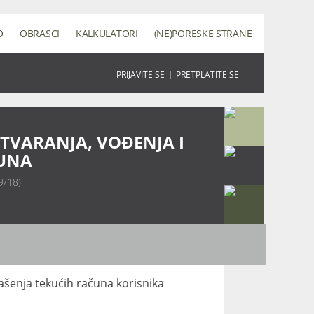
O
OBRASCI
KALKULATORI
(NE)PORESKE STRANE
PRIJAVITE SE
|
PRETPLATITE SE
TVARANJA, VOĐENJA I
ČUNA
69/18)
gašenja tekućih računa korisnika