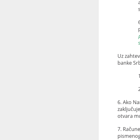
Uz zahtev
banke Srb
6. Ako Na
zaključuj
otvara mu
7. Račune
pismenog 