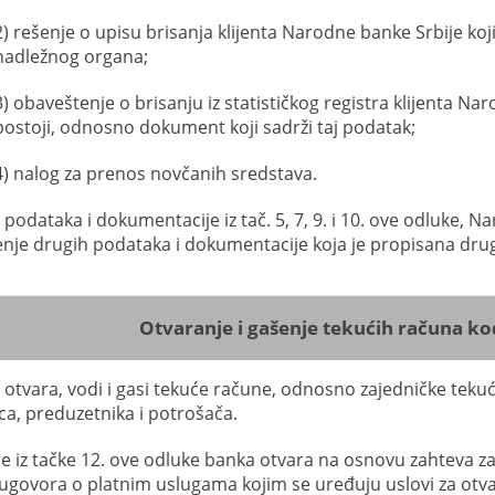
2) rešenje o upisu brisanja klijenta Narodne banke Srbije koji
nadležnog organa;
3) obaveštenje o brisanju iz statističkog registra klijenta Na
postoji, odnosno dokument koji sadrži taj podatak;
4) nalog za prenos novčanih sredstava.
 podataka i dokumentacije iz tač. 5, 7, 9. i 10. ove odluke, 
nje drugih podataka i dokumentacije koja je propisana dr
Otvaranje i gašenje tekućih računa k
 otvara, vodi i gasi tekuće račune, odnosno zajedničke tekuć
ica, preduzetnika i potrošača.
e iz tačke 12. ove odluke banka otvara na osnovu zahteva za
ugovora o platnim uslugama kojim se uređuju uslovi za otvar