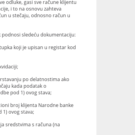
ve odluke, gasi sve račune klijentu
cije, i to na osnovu zahteva
ačun u stečaju, odnosno račun u
nik podnosi sledeću dokumentaciju:
upka koji je upisan u registar kod
vidaciji;
vrstavanju po delatnostima ako
lučaju kada podatak o
edbe pod 1) ovog stava;
cioni broj klijenta Narodne banke
d 1) ovog stava;
ja sredstvima s računa (na