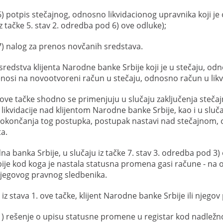
6) potpis stečajnog, odnosno likvidacionog upravnika koji je
iz tačke 5. stav 2. odredba pod 6) ove odluke);
7) nalog za prenos novčanih sredstava.
redstva klijenta Narodne banke Srbije koji je u stečaju, odn
enosi na novootvoreni račun u stečaju, odnosno račun u likvida
ve tačke shodno se primenjuju u slučaju zaključenja steč
likvidacije nad klijentom Narodne banke Srbije, kao i u sluč
okončanja tog postupka, postupak nastavi nad stečajnom
ta.
na banka Srbije, u slučaju iz tačke 7. stav 3. odredba pod 3)
ije kod koga je nastala statusna promena gasi račune - na 
jegovog pravnog sledbenika.
 iz stava 1. ove tačke, klijent Narodne banke Srbije ili njego
1) rešenje o upisu statusne promene u registar kod nadležn