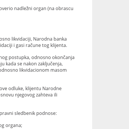
 overio nadležni organ (na obrascu
osno likvidaciji, Narodna banka
ciji i gasi račune tog klijenta.
ajnog postupka, odnosno okončanja
aju kada se nakon zaključenja,
, odnosno likvidacionom masom
 ove odluke, klijentu Narodne
osnovu njegovog zahteva ili
v pravni sledbenik podnose:
og organa;