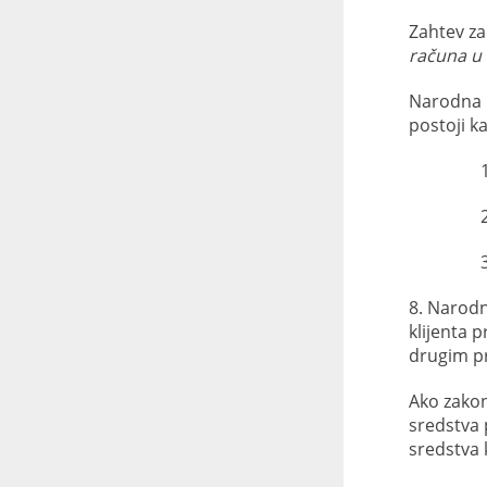
Zahtev za
računa u 
Narodna b
postoji k
8. Narodn
klijenta 
drugim pr
Ako zakon
sredstva 
sredstva k