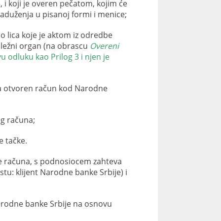
 i koji je overen pečatom, kojim će
zaduženja u pisanoj formi i menice;
 lica koje je aktom iz odredbe
adležni organ (na obrascu
Overeni
u odluku kao Prilog 3 i njen je
ima otvoren račun kod Narodne
og računa;
e tačke.
nje računa, s podnosiocem zahteva
tu: klijent Narodne banke Srbije) i
Narodne banke Srbije na osnovu