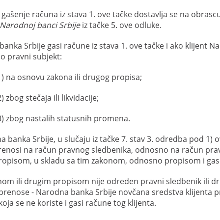
 gašenje računa iz stava 1. ove tačke dostavlja se na obrasc
Narodnoj banci Srbije
iz tačke 5. ove odluke.
anka Srbije gasi račune iz stava 1. ove tačke i ako klijent 
ao pravni subjekt:
1) na osnovu zakona ili drugog propisa;
2) zbog stečaja ili likvidacije;
3) zbog nastalih statusnih promena.
a banka Srbije, u slučaju iz tačke 7. stav 3. odredba pod 1)
prenosi na račun pravnog sledbenika, odnosno na račun pra
opisom, u skladu sa tim zakonom, odnosno propisom i gasi 
om ili drugim propisom nije određen pravni sledbenik ili dru
prenose - Narodna banka Srbije novčana sredstva klijenta p
oja se ne koriste i gasi račune tog klijenta.