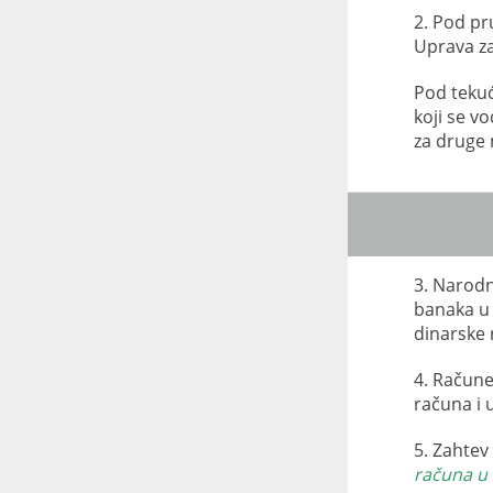
2. Pod pr
Uprava za
Pod tekuć
koji se vo
za druge 
3. Narodn
banaka u 
dinarske 
4. Račune
računa i
5. Zahtev
računa u 