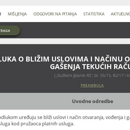
I
MIŠLJENJA
ODGOVORI NA PITANJA
STATISTIKA
AKTUELN
TRAGA
UKA O BLIŽIM USLOVIMA I NAČINU O
GAŠENJA TEKUĆIH RA
(„Službeni glasnik RS“, br. 55/15, 82/17 i 
Uvodne odredbe
dlukom uređuju se bliži uslovi i način otvaranja, vođenja i 
sluga kod pružaoca platnih usluga.