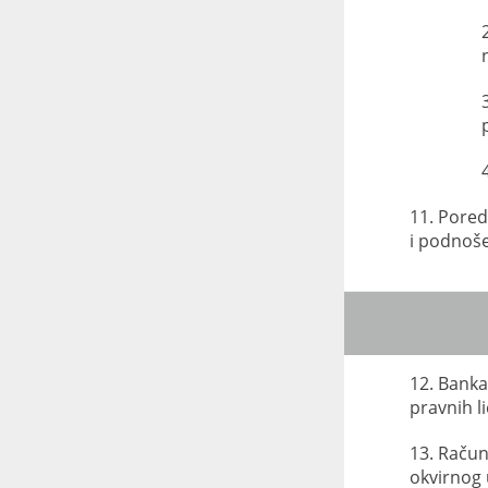
11. Pored
i podnoše
12. Banka
pravnih l
13. Račun
okvirnog 