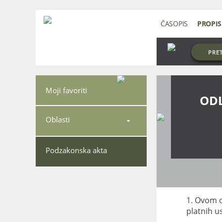
ČASOPIS
PROPIS
PRE
Moji favoriti
ODL
Oblasti

Podzakonska akta
1. Ovom o
platnih u