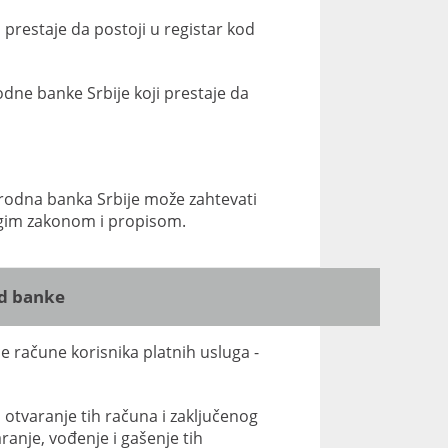
 prestaje da postoji u registar kod
rodne banke Srbije koji prestaje da
Narodna banka Srbije može zahtevati
ugim zakonom i propisom.
od banke
e račune korisnika platnih usluga -
 otvaranje tih računa i zaključenog
anje, vođenje i gašenje tih