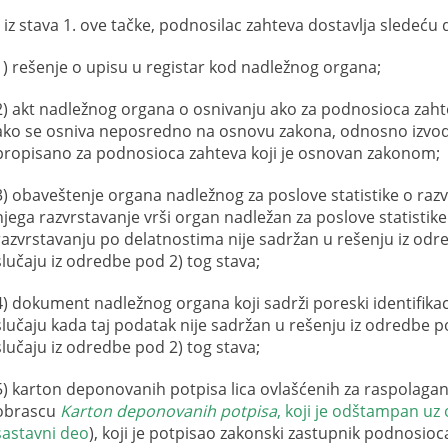
 iz stava 1. ove tačke, podnosilac zahteva dostavlja sledeću
1) rešenje o upisu u registar kod nadležnog organa;
2) akt nadležnog organa o osnivanju ako za podnosioca zahte
ako se osniva neposredno na osnovu zakona, odnosno izvod i
propisano za podnosioca zahteva koji je osnovan zakonom;
3) obaveštenje organa nadležnog za poslove statistike o raz
njega razvrstavanje vrši organ nadležan za poslove statistike
razvrstavanju po delatnostima nije sadržan u rešenju iz od
slučaju iz odredbe pod 2) tog stava;
4) dokument nadležnog organa koji sadrži poreski identifika
slučaju kada taj podatak nije sadržan u rešenju iz odredbe 
slučaju iz odredbe pod 2) tog stava;
5) karton deponovanih potpisa lica ovlašćenih za raspolagan
obrascu
Karton deponovanih potpisa
, koji je odštampan uz 
sastavni deo
), koji je potpisao zakonski zastupnik podnosioc