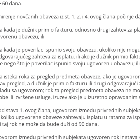
e 60 dana.
mirenje novčanih obaveza iz st. 1, 2. i 4. ovog člana počinje
a kada je dužnik primio fakturu, odnosno drugi zahtev za pla
vorenu obavezu; ili
a kada je poverilac ispunio svoju obavezu, ukoliko nije moguć
govarajućeg zahteva za isplatu, ili ako je dužnik primio fakt
re nego što je poverilac ispunio svoju ugovorenu obavezu; ili
a isteka roka za pregled predmeta obaveze, ako je ugovoro
av pregled, a dužnik je primio fakturu ili drugi odgovarajući 
kladu sa ugovorom; rok za pregled predmeta obaveza ne mož
obe ili izvršene usluge, izuzev ako je u izuzetno opravdanim
od stava 1. ovog člana, ugovorom između privrednih subjeka
koliko ugovorene obaveze zahtevaju isplatu u ratama za i
li taj rok ne može da bude duži od 90 dana.
ovorom između privrednih subjekata ugovoren rok iz stava 