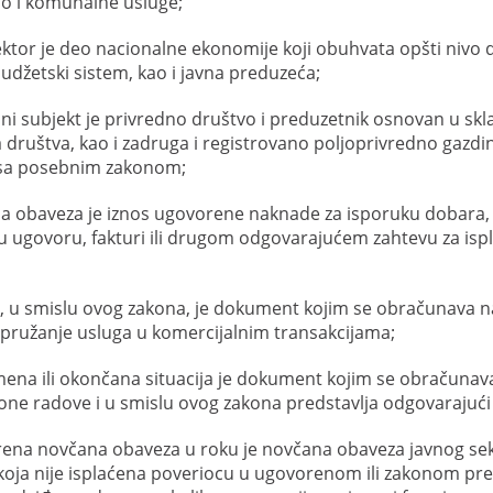
ao i komunalne usluge;
sektor je deo nacionalne ekonomije koji obuhvata opšti nivo 
udžetski sistem, kao i javna preduzeća;
dni subjekt je privredno društvo i preduzetnik osnovan u s
 društva, kao i zadruga i registrovano poljoprivredno gazdi
 sa posebnim zakonom;
na obaveza je iznos ugovorene naknade za isporuku dobara
 ugovoru, fakturi ili drugom odgovarajućem zahtevu za ispla
a, u smislu ovog zakona, je dokument kojim se obračunava 
ružanje usluga u komercijalnim transakcijama;
mena ili okončana situacija je dokument kojim se obračunav
cione radove i u smislu ovog zakona predstavlja odgovarajući 
rena novčana obaveza u roku je novčana obaveza javnog se
koja nije isplaćena poveriocu u ugovorenom ili zakonom p