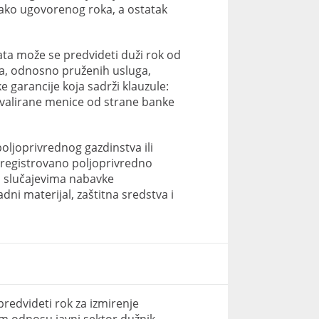
tako ugovorenog roka, a ostatak
ta može se predvideti duži rok od
a, odnosno pruženih usluga,
garancije koja sadrži klauzule:
 avalirane menice od strane banke
oljoprivrednog gazdinstva ili
 registrovano poljoprivredno
u slučajevima nabavke
dni materijal, zaštitna sredstva i
redvideti rok za izmirenje