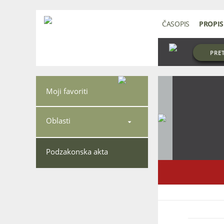
ČASOPIS
PROPIS
PRE
Moji favoriti
Oblasti

Podzakonska akta