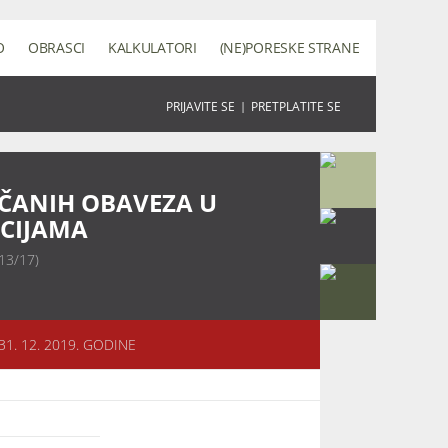
O
OBRASCI
KALKULATORI
(NE)PORESKE STRANE
PRIJAVITE SE
|
PRETPLATITE SE
ČANIH OBAVEZA U
CIJAMA
113/17)
31. 12. 2019. GODINE