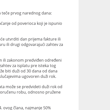
 da teče prvog narednog dana:
ćanje od poverioca koji je ispunio
e utvrditi dan prijema fakture ili
uru ili drugi odgovarajući zahtev za
m ili zakonom predviđen određeni
zahtev za isplatu pre isteka tog
e biti duži od 30 dana od dana
 slučajevima ugovoren duži rok.
ta može se predvideti duži rok od
sporučenu robu, odnosno pružene
4. ovog člana, najmanje 50%