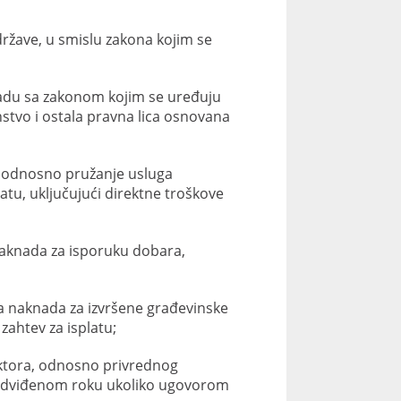
države, u smislu zakona kojim se
kladu sa zakonom kojim se uređuju
nstvo i ostala pravna lica osnovana
, odnosno pružanje usluga
tu, uključujući direktne troškove
naknada za isporuku dobara,
a naknada za izvršene građevinske
zahtev za isplatu;
ktora, odnosno privrednog
redviđenom roku ukoliko ugovorom