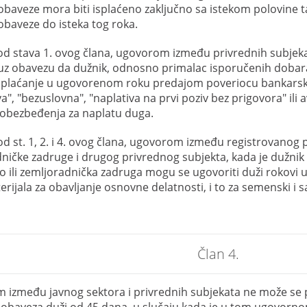
baveze mora biti isplaćeno zaključno sa istekom polovine 
baveze do isteka tog roka.
od stava 1. ovog člana, ugovorom između privrednih subjeka
uz obavezu da dužnik, odnosno primalac isporučenih dobar
plaćanje u ugovorenom roku predajom poveriocu bankarske 
a", "bezuslovna", "naplativa na prvi poziv bez prigovora" ili
 obezbeđenja za naplatu duga.
od st. 1, 2. i 4. ovog člana, ugovorom između registrovanog p
ničke zadruge i drugog privrednog subjekta, kada je dužnik
o ili zemljoradnička zadruga mogu se ugovoriti duži rokovi 
rijala za obavljanje osnovne delatnosti, i to za semenski i sa
Član 4.
između javnog sektora i privrednih subjekata ne može se p