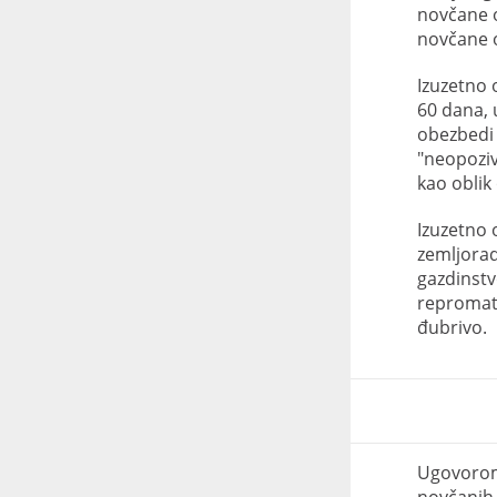
novčane o
novčane o
Izuzetno 
60 dana, 
obezbedi 
"neopoziv
kao oblik
Izuzetno 
zemljorad
gazdinstv
repromate
đubrivo.
Ugovorom 