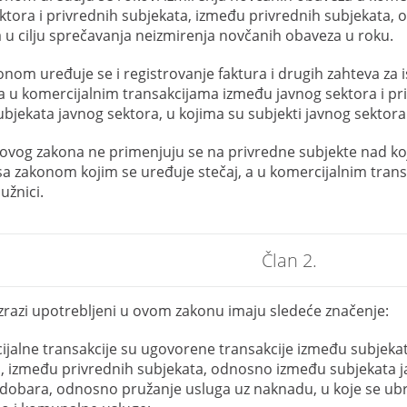
ktora i privrednih subjekata, između privrednih subjekata,
a u cilju sprečavanja neizmirenja novčanih obaveza u roku.
nom uređuje se i registrovanje faktura i drugih zahteva za i
a u komercijalnim transakcijama između javnog sektora i p
bjekata javnog sektora, u kojima su subjekti javnog sektora 
vog zakona ne primenjuju se na privredne subjekte nad koj
sa zakonom kojim se uređuje stečaj, a u komercijalnim trans
užnici.
Član 2.
izrazi upotrebljeni u ovom zakonu imaju sledeće značenje:
ijalne transakcije su ugovorene transakcije između subjekat
, između privrednih subjekata, odnosno između subjekata j
dobara, odnosno pružanje usluga uz naknadu, u koje se ubraja