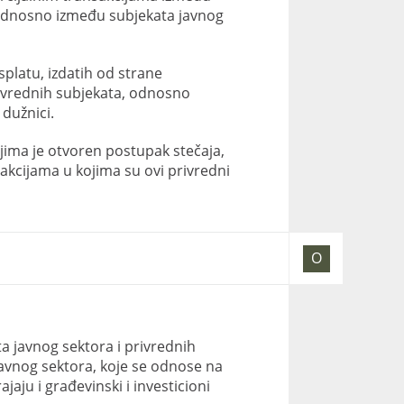
 odnosno između subjekata javnog
splatu, izdatih od strane
rivrednih subjekata, odnosno
dužnici.
ima je otvoren postupak stečaja,
akcijama u kojima su ovi privredni
O
a javnog sektora i privrednih
avnog sektora, koje se odnose na
ju i građevinski i investicioni