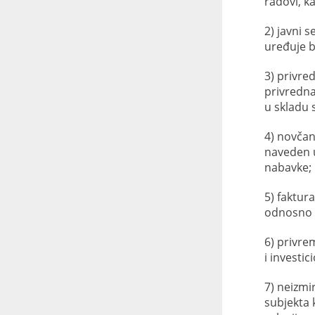
radovi, k
2) javni 
uređuje b
3) privre
privredna
u skladu
4) novča
naveden u
nabavke;
5) faktur
odnosno p
6) privre
i investi
7) neizmi
subjekta 