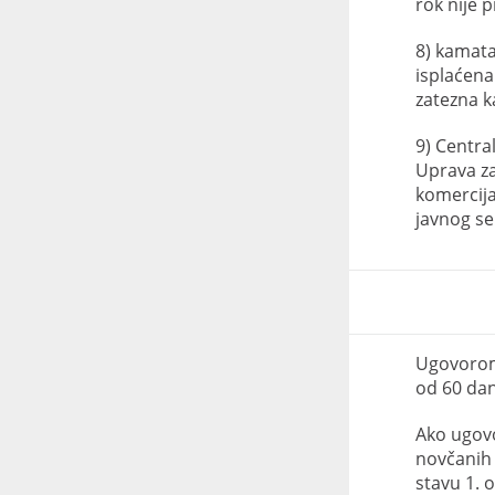
rok nije 
8) kamat
isplaćena
zatezna 
9) Central
Uprava za 
komercija
javnog se
Ugovorom 
od 60 dan
Ako ugovo
novčanih 
stavu 1. 