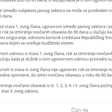
obaveza duži od 45 dana, u slučaju kada je u tom ugovorno
između subjekata javnog sektora ne može se predvideti ro
0 dana.
od stava 1. ovog člana, ugovorom između javnog sektora i p
i rok za izmirenje novčanih obaveza do 90 dana u slučaju ka
no osiguranje, odnosno korisnik sredstava Republičkog fon
kona kojim se uređuje budžetski sistem.
om odnosu iz stava 1. ovog člana, rok za izmirenje novčani
lučaju kada je dužnik u tom ugovornom odnosu privredni su
rom iz stava 4. ovog člana nije ugovoren rok za izmirenje n
hodne opomene, da izmiri novčanu obavezu u roku do 60 da
mirenje novčane obaveze iz st. 1, 2, 3, 4. i 5. ovog člana poč
 stav 3. ovog zakona.
Član 4a