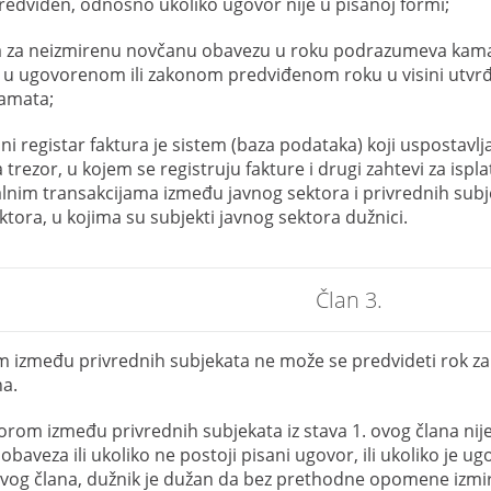
predviđen, odnosno ukoliko ugovor nije u pisanoj formi;
a za neizmirenu novčanu obavezu u roku podrazumeva kama
 u ugovorenom ili zakonom predviđenom roku u visini utvr
kamata;
ni registar faktura je sistem (baza podataka) koji uspostavlja
trezor, u kojem se registruju fakture i drugi zahtevi za ispla
lnim transakcijama između javnog sektora i privrednih sub
ktora, u kojima su subjekti javnog sektora dužnici.
Član 3.
između privrednih subjekata ne može se predvideti rok za
a.
rom između privrednih subjekata iz stava 1. ovog člana nij
obaveza ili ukoliko ne postoji pisani ugovor, ili ukoliko je 
ovog člana, dužnik je dužan da bez prethodne opomene izmi