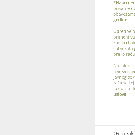
*Napome
brisanje o
obavezama 
godine
.
Odredbe ov
primenjiva
komercijal
subjekata 
preko raču
Na fakture
transakcij
javnog sekt
računa koj
faktura i 
uslova
.
Ovim zak