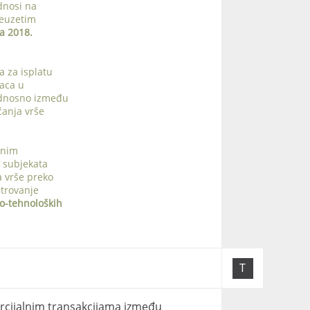
dnosi na
reuzetim
a 2018.
a za isplatu
laca u
 odnosno između
ćanja vrše
lnim
 subjekata
a vrše preko
strovanje
ko-tehnoloških
T
rcijalnim transakcijama između