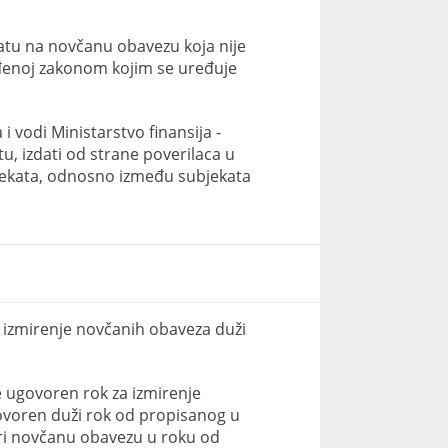
tu na novčanu obavezu koja nije
đenoj zakonom kojim se uređuje
 i vodi Ministarstvo finansija -
tu, izdati od strane poverilaca u
jekata, odnosno između subjekata
 izmirenje novčanih obaveza duži
e ugovoren rok za izmirenje
ugovoren duži rok od propisanog u
ri novčanu obavezu u roku od