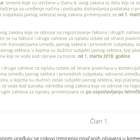
na
: Izmene koje su izvršene u članu 8. ovog zakona (u delu koji se o
vlašćenja za uređenje načina i postupka dostavljanja podataka o p
subjekata javnog sektora) ovog zakona primenjivaće se
od 1. mart
og zakona koje se odnose na registrovanje faktura i drugih zahtev
će se na fakture i druge zahteve za isplatu izdate od strane poveri
nim transakcijama između javnog sektora i privrednih subjekata,
javnog sektora, u kojima su dužnici subjekti javnog sektora, koji pla
na koji se vode kod Uprave za trezor,
od 1. marta 2018. godine
.
 i druge zahteve za isplatu izdate od strane poverilaca u komercija
ama između javnog sektora i privrednih subjekata, odnosno između
ora, u kojima su dužnici ostali subjekti javnog sektora, koji plaćanj
i se vode kod banaka, odredbe ovog zakona koje se odnose na regi
drugih zahteva za isplatu, primenjivaće se
po uspostavljanju tehnič
Član 1.
onom uređuju se rokovi izmirenja novčanih obaveza u kome