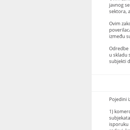
javnog se
sektora, 
Ovim zako
poverilac
između su
Odredbe o
u skladu 
subjekti d
Pojedini 
1) komerc
subjekata
isporuku 