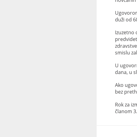
novčanih 
Ugovorom 
duži od 6
Izuzetno 
predvidet
zdravstve
smislu za
U ugovorn
dana, u s
Ako ugovo
bez pret
Rok za iz
članom 3.