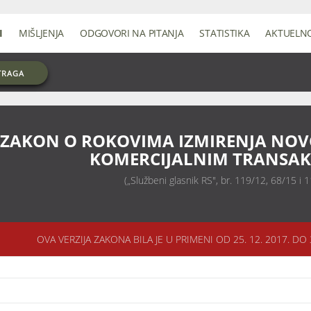
I
MIŠLJENJA
ODGOVORI NA PITANJA
STATISTIKA
AKTUELN
TRAGA
ZAKON O ROKOVIMA IZMIRENJA NOV
KOMERCIJALNIM TRANSAK
(„Službeni glasnik RS", br. 119/12, 68/15 i 
OVA VERZIJA ZAKONA BILA JE U PRIMENI OD 25. 12. 2017. DO 