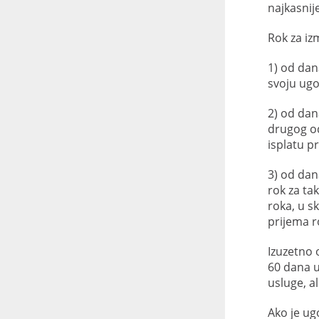
najkasnij
Rok za iz
1) od dan
svoju ugo
2) od dan
drugog od
isplatu p
3) od dan
rok za tak
roka, u s
prijema r
Izuzetno 
60 dana u
usluge, a
Ako je ug