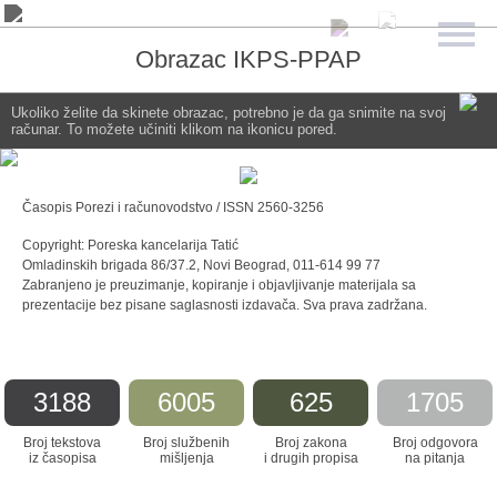
Obrazac IKPS-PPAP
Ukoliko želite da skinete obrazac, potrebno je da ga snimite na svoj
računar. To možete učiniti klikom na ikonicu pored.
Časopis Porezi i računovodstvo / ISSN 2560-3256
Copyright: Poreska kancelarija Tatić
Omladinskih brigada 86/37.2, Novi Beograd, 011-614 99 77
Zabranjeno je preuzimanje, kopiranje i objavljivanje materijala sa
prezentacije bez pisane saglasnosti izdavača. Sva prava zadržana.
3188
6005
625
1705
Broj tekstova
Broj službenih
Broj zakona
Broj odgovora
iz časopisa
mišljenja
i drugih propisa
na pitanja