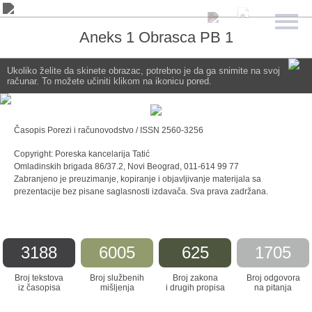
Aneks 1 Obrasca PB 1
Ukoliko želite da skinete obrazac, potrebno je da ga snimite na svoj
računar. To možete učiniti klikom na ikonicu pored.
Časopis Porezi i računovodstvo / ISSN 2560-3256
Copyright: Poreska kancelarija Tatić
Omladinskih brigada 86/37.2, Novi Beograd, 011-614 99 77
Zabranjeno je preuzimanje, kopiranje i objavljivanje materijala sa
prezentacije bez pisane saglasnosti izdavača. Sva prava zadržana.
3188
6005
625
1705
Broj tekstova
Broj službenih
Broj zakona
Broj odgovora
iz časopisa
mišljenja
i drugih propisa
na pitanja