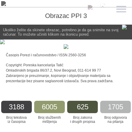
Obrazac PPI 3
Ukoliko želite da skinete obrazac, potrebno je da ga snimite na svoj
računar. To možete učiniti klikom na ikonicu pored.
Časopis Porezi i računovodstvo / ISSN 2560-3256
Copyright: Poreska kancelarija Tatić
Omladinskih brigada 86/37.2, Novi Beograd, 011-614 99 77
Zabranjeno je preuzimanje, kopiranje i objavljivanje materijala sa
prezentacije bez pisane saglasnosti izdavača. Sva prava zadržana.
3188
6005
625
1705
Broj tekstova
Broj službenih
Broj zakona
Broj odgovora
iz časopisa
mišljenja
i drugih propisa
na pitanja