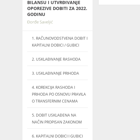
BILANSU I UTVRĐIVANJE
OPOREZIVE DOBITI ZA 2022.
GODINU
Đorđe Saveljić
1. RAČUNOVODSTVENA DOBIT I
KAPITALNI DOBICI / GUBICI
2. USKLAĐIVANJE RASHODA
3. USKLAĐIVANJE PRIHODA
4. KOREKCIJA RASHODA I
PRIHODA PO OSNOVU PRAVILA
O TRANSFERNIM CENAMA
5. DOBIT USKLAĐENA NA
NAČIN PROPISAN ZAKONOM
6. KAPITALNI DOBICI I GUBICI