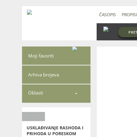
ČASOPIS
PROPISI
PRE
Moji favoriti
Arhiva brojeva
Oblasti

USKLAĐIVANJE RASHODA I
PRIHODA U PORESKOM