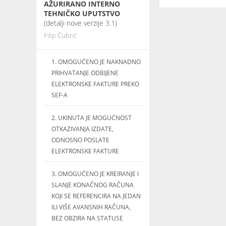
AŽURIRANO INTERNO
TEHNIČKO UPUTSTVO
(detalji nove verzije 3.1)
Filip Čubrić
1. OMOGUĆENO JE NAKNADNO
PRIHVATANJE ODBIJENE
ELEKTRONSKE FAKTURE PREKO
SEF-A
2. UKINUTA JE MOGUĆNOST
OTKAZIVANJA IZDATE,
ODNOSNO POSLATE
ELEKTRONSKE FAKTURE
3. OMOGUĆENO JE KREIRANJE I
SLANJE KONAČNOG RAČUNA
KOJI SE REFERENCIRA NA JEDAN
ILI VIŠE AVANSNIH RAČUNA,
BEZ OBZIRA NA STATUSE