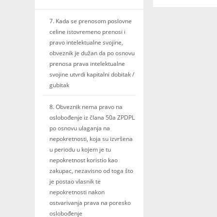
7. Kada se prenosom poslovne
celine istovremeno prenosi i
pravo intelektualne svojine,
obveznik je dužan da po osnovu
prenosa prava intelektualne
svojine utvrdi kapitalni dobitak /
gubitak
8. Obveznik nema pravo na
oslobođenje iz člana 50a ZPDPL
po osnovu ulaganja na
nepokretnosti, koja su izvršena
u periodu u kojem je tu
nepokretnost koristio kao
zakupac, nezavisno od toga što
je postao vlasnik te
nepokretnosti nakon
ostvarivanja prava na poresko
oslobođenje