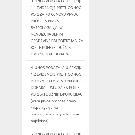
3. UNOS PODATAKA U SEKCIJU
1.1 EVIDENCIJE PRETHODNOG
POREZA PO OSNOVU PRVOG
PRENOSA PRAVA
RASPOLAGANJA NA
NOVOIZGRAĐENIM
GRAĐEVINSKIM OBJEKTIMA, ZA
KOJI JE PORESKI DUŽNIK
ISPORUČILAC DOBARA
4. UNOS PODATAKA U SEKCIJU
1.2 EVIDENCIJE PRETHODNOG
POREZA PO OSNOVU PROMETA
DOBARA I USLUGA ZA KOJI JE
PORESKI DUŽNIK ISPORUČILAC
(osim prvog prenosa prava
raspolaganja na
novoizgrađenim građevinskim
objektima)
5. UNOS PODATAKA U SEKCIJU