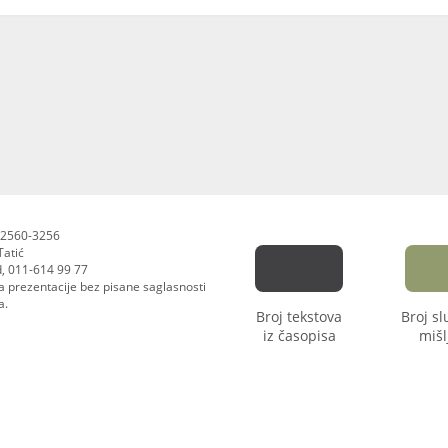
N 2560-3256
Tatić
d, 011-614 99 77
sa prezentacije bez pisane saglasnosti
a.
Broj tekstova
Broj s
iz časopisa
mišl