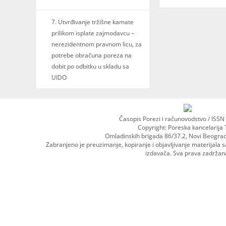
7. Utvrđivanje tržišne kamate
prilikom isplate zajmodavcu –
nerezidentnom pravnom licu, za
potrebe obračuna poreza na
dobit po odbitku u skladu sa
UIDO
Časopis Porezi i računovodstvo / ISS
Copyright: Poreska kancelarija 
Omladinskih brigada 86/37.2, Novi Beogra
Zabranjeno je preuzimanje, kopiranje i objavljivanje materijala 
izdavača. Sva prava zadržan