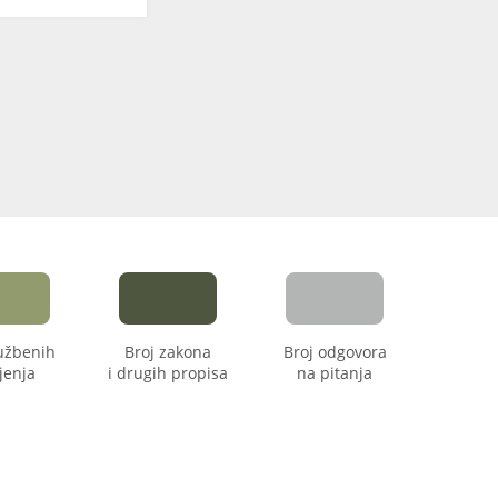
lužbenih
Broj zakona
Broj odgovora
jenja
i drugih propisa
na pitanja